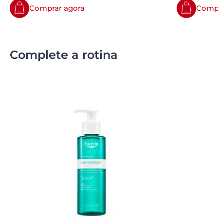
Comprar agora
Compr
Complete a rotina