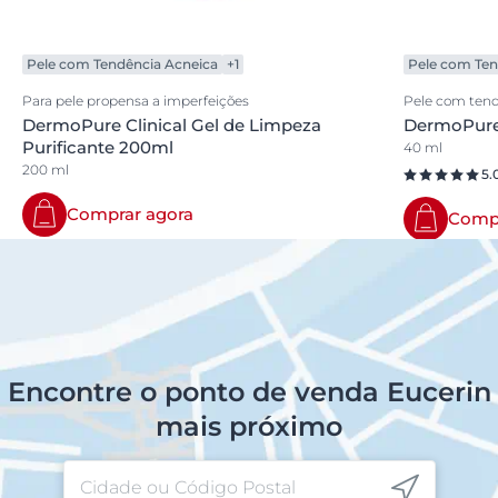
Pele com Tendência Acneica
+1
Pele com Ten
Para pele propensa a imperfeições
Pele com tend
DermoPure Clinical Gel de Limpeza
DermoPure 
Purificante 200ml
40 ml
200 ml
5.
Comprar agora
Compr
Encontre o ponto de venda Eucerin
mais próximo