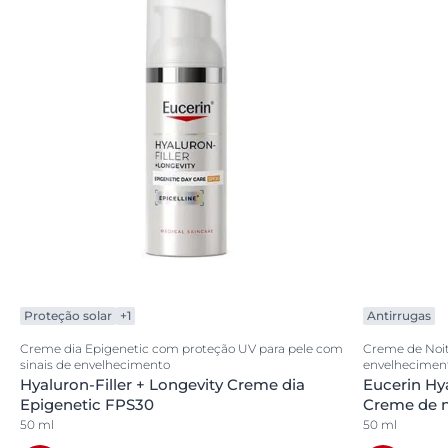
Proteção solar
+1
Antirrugas
Creme dia Epigenetic com proteção UV para pele com
Creme de Noite
sinais de envelhecimento
envelhecimen
Hyaluron-Filler + Longevity Creme dia
Eucerin Hya
Epigenetic FPS30
Creme de n
50 ml
50 ml