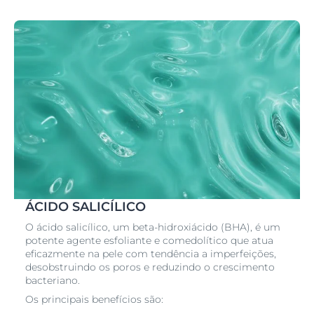
ÁCIDO SALICÍLICO
O ácido salicílico, um beta-hidroxiácido (BHA), é um
potente agente esfoliante e comedolítico que atua
eficazmente na pele com tendência a imperfeições,
desobstruindo os poros e reduzindo o crescimento
bacteriano.
Os principais benefícios são: