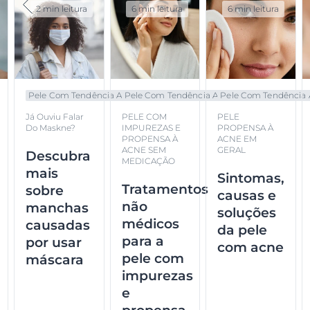
2 min leitura
6 min leitura
6 min leitura
Pele Com Tendência A...
Pele Com Tendência A...
Pele Com Tendência A.
Já Ouviu Falar
PELE COM
PELE
Do Maskne?
IMPUREZAS E
PROPENSA À
PROPENSA À
ACNE EM
ACNE SEM
GERAL
Descubra
MEDICAÇÃO
mais
Sintomas,
Tratamentos
sobre
causas e
não
manchas
soluções
médicos
causadas
da pele
para a
por usar
com acne
pele com
máscara
impurezas
e