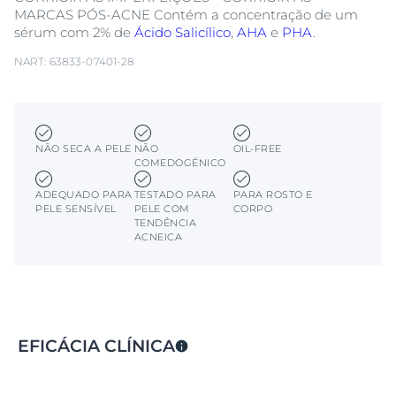
MARCAS PÓS-ACNE Contém a concentração de um
sérum com 2% de
Ácido Salicílico
,
AHA
e
PHA
.
NART: 63833-07401-28
NÃO SECA A PELE
NÃO
OIL-FREE
COMEDOGÉNICO
ADEQUADO PARA
TESTADO PARA
PARA ROSTO E
PELE SENSÍVEL
PELE COM
CORPO
TENDÊNCIA
ACNEICA
EFICÁCIA CLÍNICA