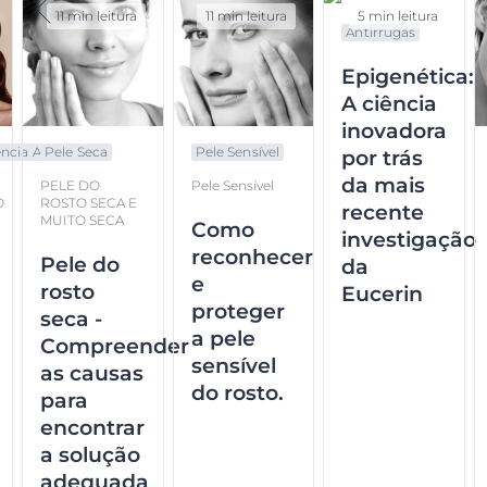
11 min leitura
11 min leitura
5 min leitura
Antirrugas
Epigenética:
A ciência
inovadora
cia A...
Pele Seca
Pele Sensível
por trás
da mais
PELE DO
Pele Sensível
O
ROSTO SECA E
recente
MUITO SECA
Como
investigação
reconhecer
Pele do
da
e
rosto
Eucerin
proteger
seca -
a pele
Compreender
sensível
as causas
do rosto.
para
encontrar
a solução
adequada