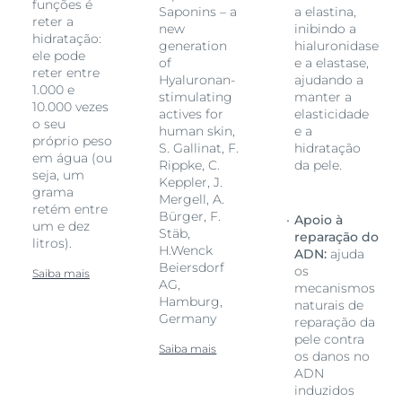
funções é
Saponins – a
a elastina,
reter a
new
inibindo a
hidratação:
generation
hialuronidase
ele pode
of
e a elastase,
reter entre
Hyaluronan-
ajudando a
1.000 e
stimulating
manter a
10.000 vezes
actives for
elasticidade
o seu
human skin,
e a
próprio peso
S. Gallinat, F.
hidratação
em água (ou
Rippke, C.
da pele.
seja, um
Keppler, J.
grama
Mergell, A.
retém entre
Bürger, F.
Apoio à
um e dez
Stäb,
reparação do
litros).
H.Wenck
ADN:
ajuda
Beiersdorf
os
Saiba mais
AG,
mecanismos
Hamburg,
naturais de
Germany
reparação da
pele contra
Saiba mais
os danos no
ADN
induzidos