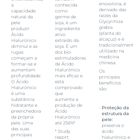
enoxolona, é
a
conhecida
derivado das
capacidade
como
raízes da
natural da
germe de
Glycyrrhiza
pele
soja, é um
glabra
produzir
ingrediente
(planta do
Ácido
ativo
alcaçuz) e é
Hialurónico
extraído da
te
tradicionalmente
diminui e as
soja. É um
utilizado na
rugas
dos bio-
medicina
começam a
estimuladores
chinesa.
formar-se e
de Ácido
aumentam
Hialurónico
Os
profundidade.
mais eficaz e
principais
O Ácido
está
benefícios
Hialurónico
comprovado
são:
é uma
que
substância
aumenta a
hidratante e
produção de
Proteção da
preenchedora
Ácido
estrutura da
da própria
Hialurónico
pele:
pele. Uma
até 256%*
preserva o
das suas
* Study
ácido
principais
report:
hialurónico e