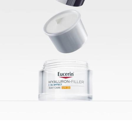
externas da pele, enquanto que o
Ácido Hialurónico
de Baixo Peso Molecular, que é 40 vezes mais
pequeno (1), penetra mais profundamente nas
camadas epidérmicas da pele, onde têm origem as
rugas
mais profundas. (1) Em comparação com o
Ácido
Hialurónico
de Elevado Peso Molecular também
utilizado na fórmula. Esta recarga de Hyaluron-Filler
+3x Effect Creme de Dia FPS 30 contém menos 90%
de plástico em comparação com a embalagem
regular de Cuidados do Rosto da Eucerin. Ao utilizar
esta recarga, pode ajudar a reduzir os resíduos de
plástico e contribuir para um ciclo de produto mais
sustentável. Compatível com todas as embalagens de
Cuidados do Rosto da Eucerin.