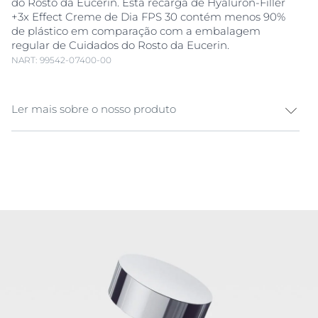
do Rosto da Eucerin. Esta recarga de Hyaluron-Filler
+3x Effect Creme de Dia FPS 30 contém menos 90%
de plástico em comparação com a embalagem
regular de Cuidados do Rosto da Eucerin.
NART: 99542-07400-00
Ler mais sobre o nosso produto
O Eucerin Hyaluron-Filler +3x Effect Creme de Dia FPS
30 para todos os tipos de pele contraria o processo de
envelhecimento. Preenche as
rugas
mais profundas e
hidrata de forma internsiva para uma pele com um
aspeto mais firme. Com FPS 30 e um filtro UVA,
protege a pele do
envelhecimento prematuro
causado pelos danos solares. A mistura única de
Ácido
Hialurónico
de alto e baixo peso molecular da Eucerin
proporciona uma abordagem direcionada para
preencher visivelmente até as
rugas
mais profundas.
O
Ácido Hialurónico
de Elevado Peso Molecular
melhora a hidratação e suaviza as camadas mais