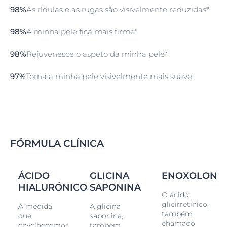
98%
As rídulas e as rugas são visivelmente reduzidas*
98%
A minha pele fica mais firme*
98%
Rejuvenesce o aspeto da minha pele*
97%
Torna a minha pele visivelmente mais suave
FÓRMULA CLÍNICA
NA
ÁCIDO
GLICINA
ENOXOLONA
HIALURÓNICO
SAPONINA
O ácido
glicirretínico,
À medida
A glicina
também
que
saponina,
chamado
envelhecemos,
também