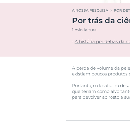
Pele muito se
Transpiração
A NOSSA PESQUISA
POR DET
Pele oleosa c
Por trás da ci
acneica
Descu
Pele normal a
1 min leitura
Proteção Sola
A história por detrás da 
A
perda de volume da pel
existiam poucos produtos 
Portanto, o desafio no de
que teriam como alvo tant
para devolver ao rosto a s