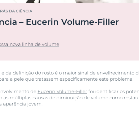
ca
Comprar agora
Eucerin pH5
RÁS DA CIÊNCIA
om tendência
Hyaluron Filler - Todos os
ência – Eucerin Volume-Filler
produtos
Pele com Tendência Acneica
Pele oleosa
bra Anti-Pigment
 seca
Proteção solar
Pele com tendência acneica
r
DermoPure Clinical Sérum Triplo Efeito
Q10 Active
nossa nova linha de volume
40 ml
Saiba mais
Urea Repair
5.0
1 Reviews
Comprar agora
e
e da definição do rosto é o maior sinal de envelhecimento d
para a pele que tratassem especificamente este problema.
Antirrugas
senvolvimento de
Eucerin Volume-Filler
foi identificar os pote
Primeiros sinais de envelhecimento
o as múltiplas causas de diminuição de volume como restaura
Hyaluron-Filler + 3x Effect Sérum Hydra Boost
ua aparência jovem.
30 ml
Comprar agora