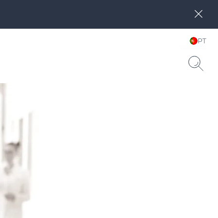
PT
Choose your Language &
Country