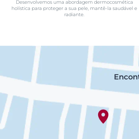
Desenvolvemos uma abordagem dermocosmética
holística para proteger a sua pele, mantê-la saudável e
radiante.
Encont