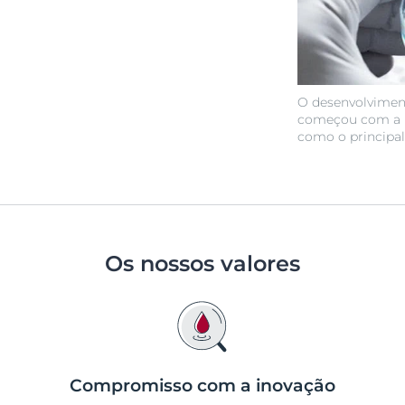
O desenvolviment
começou com a i
como o principal 
Os nossos valores
Compromisso com a inovação