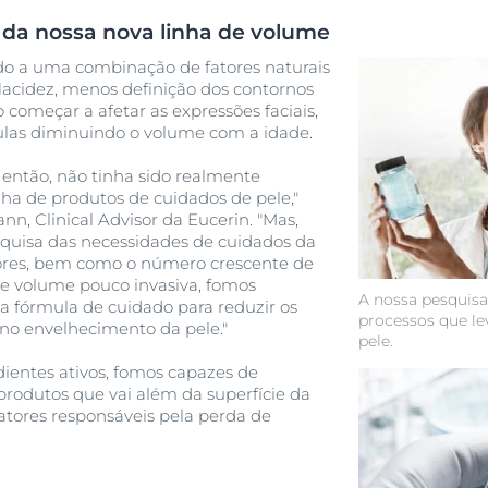
Ver Todos os Prod
s da nossa nova linha de volume
o a uma combinação de fatores naturais
lacidez, menos definição dos contornos
começar a afetar as expressões faciais,
lulas diminuindo o volume com a idade.
 então, não tinha sido realmente
a de produtos de cuidados de pele,"
n, Clinical Advisor da Eucerin. "Mas,
quisa das necessidades de cuidados da
ores, bem como o número crescente de
de volume pouco invasiva, fomos
A nossa pesquisa
a fórmula de cuidado para reduzir os
processos que l
 no envelhecimento da pele."
pele.
dientes ativos, fomos capazes de
produtos que vai além da superfície da
fatores responsáveis pela perda de