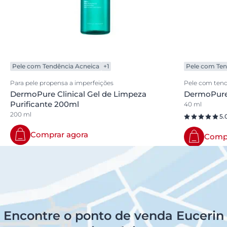
Pele com Tendência Acneica
+1
Pele com Ten
Para pele propensa a imperfeições
Pele com tend
DermoPure Clinical Gel de Limpeza
DermoPure 
Purificante 200ml
40 ml
200 ml
5.
Comprar agora
Compr
Encontre o ponto de venda Eucerin