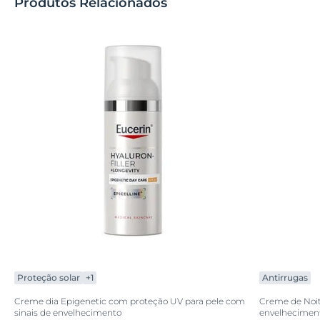
Produtos Relacionados
Proteção solar
+1
Antirrugas
Creme dia Epigenetic com proteção UV para pele com
Creme de Noite
sinais de envelhecimento
envelhecimen