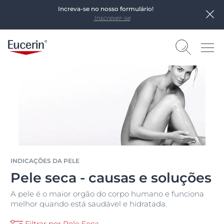
Increva-se no nosso formulário!
Inscrever-se
INDICAÇÕES DA PELE
Pele seca - causas e soluções
A pele é o maior orgão do corpo humano e funciona
melhor quando está saudável e hidratada.
Filtrar por Pele Seca