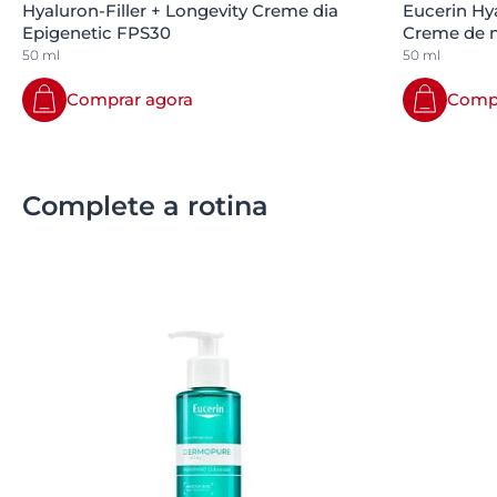
Hyaluron-Filler + Longevity Creme dia
Eucerin Hya
Epigenetic FPS30
Creme de n
50 ml
50 ml
Comprar agora
Compr
Complete a rotina