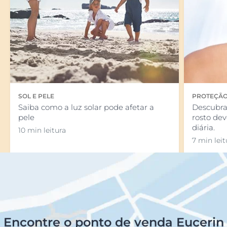
SOL E PELE
PROTEÇÃO
Saiba como a luz solar pode afetar a
Descubra
pele
rosto dev
diária.
10 min leitura
7 min leit
Encontre o ponto de venda Eucerin