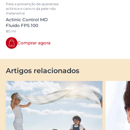
Para a prevenção da queratose
actínica e cancro da pele não
melanoma
Actinic Control MD
Fluido FPS 100
80 ml
Comprar agora
Artigos relacionados