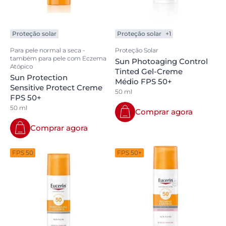
Proteção solar
Proteção solar
+1
Para pele normal a seca -
Proteção Solar
também para pele com Eczema
Sun Photoaging Control
Atópico
Tinted Gel-Creme
Sun Protection
Médio FPS 50+
Sensitive Protect Creme
50 ml
FPS 50+
50 ml
Comprar agora
Comprar agora
FPS 50
FPS 50+