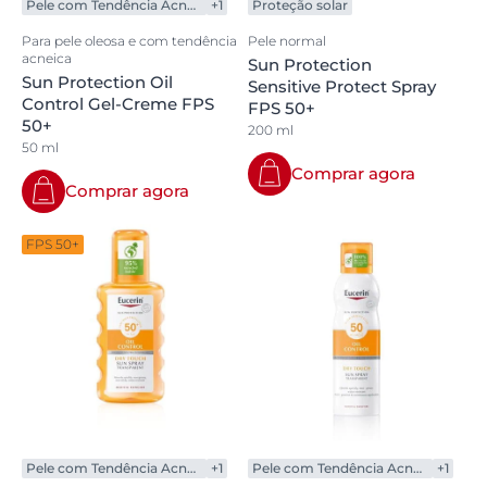
Pele com Tendência Acneica
+1
Proteção solar
Para pele oleosa e com tendência
Pele normal
acneica
Sun Protection
Sun Protection Oil
Sensitive Protect Spray
Control Gel-Creme FPS
FPS 50+
50+
200 ml
50 ml
Comprar agora
Comprar agora
FPS 50+
Pele com Tendência Acneica
+1
Pele com Tendência Acneica
+1