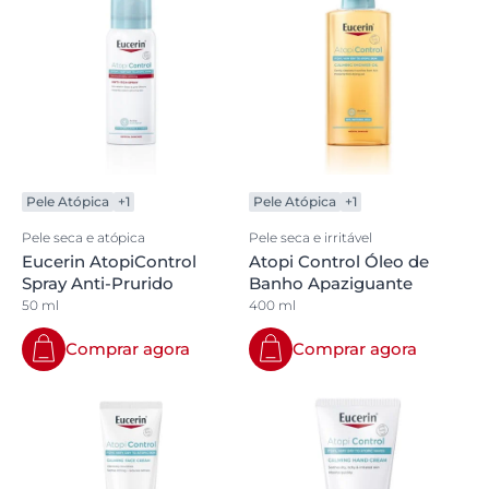
Pele Atópica
+1
Pele Atópica
+1
Pele seca e atópica
Pele seca e irritável
Eucerin AtopiControl
Atopi Control Óleo de
Spray Anti-Prurido
Banho Apaziguante
50 ml
400 ml
Comprar agora
Comprar agora