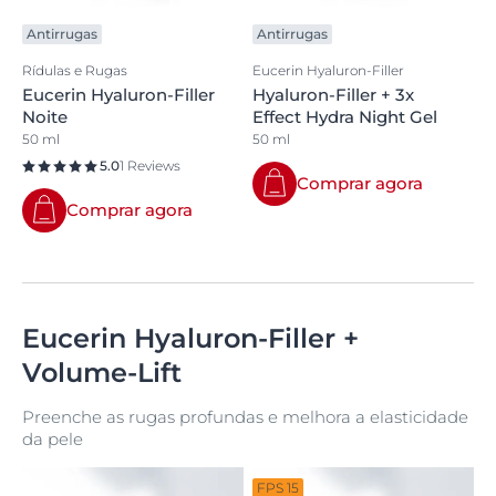
Antirrugas
Antirrugas
Rídulas e Rugas
Eucerin Hyaluron-Filler
Eucerin Hyaluron-Filler
Hyaluron-Filler + 3x
Noite
Effect Hydra Night Gel
50 ml
50 ml
5.0
1 Reviews
Comprar agora
Comprar agora
Eucerin Hyaluron-Filler +
Volume-Lift
Preenche as rugas profundas e melhora a elasticidade
da pele
FPS 15