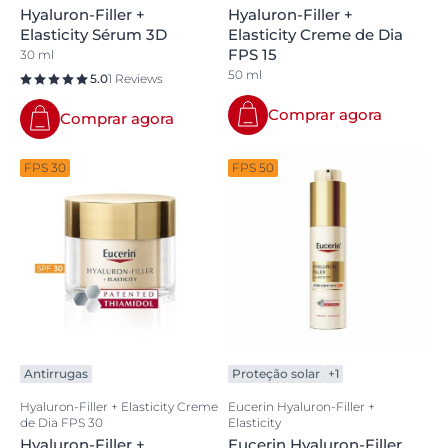
Hyaluron-Filler +
Hyaluron-Filler +
Elasticity Sérum 3D
Elasticity Creme de Dia
FPS 15
30 ml
50 ml
5.0
1 Reviews
Comprar agora
Comprar agora
FPS 30
FPS 50
Antirrugas
Proteção solar
+1
Hyaluron-Filler + Elasticity Creme
Eucerin Hyaluron-Filler +
de Dia FPS 30
Elasticity
Hyaluron-Filler +
Eucerin Hyaluron-Filler