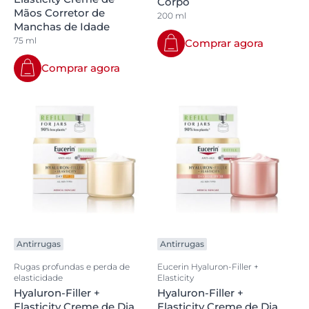
Corpo
Mãos Corretor de
200 ml
Manchas de Idade
75 ml
Comprar agora
Comprar agora
Antirrugas
Antirrugas
Rugas profundas e perda de
Eucerin Hyaluron-Filler +
elasticidade
Elasticity
Hyaluron-Filler +
Hyaluron-Filler +
Elasticity Creme de Dia
Elasticity Creme de Dia