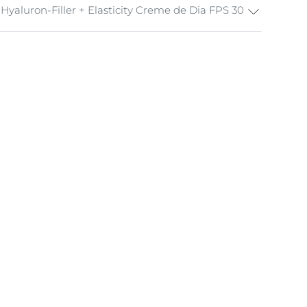
Hyaluron-Filler + Elasticity Creme de Dia FPS 30
to, pescoço e decote bem limpos
 pele
olhos
ções por dia