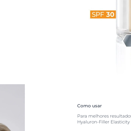
velhecimento. A
xo peso
. O novo
mbinação de
io e aumenta a
 o aparecimento
uminosa e
UVA para
vocado pelos
Como usar
Para melhores resultado
Hyaluron-Filler Elasticity