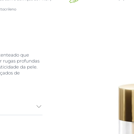
tocrileno
tenteado que
r rugas profundas
ticidade da pele.
nçados de
 creme de dia
s, melhora a