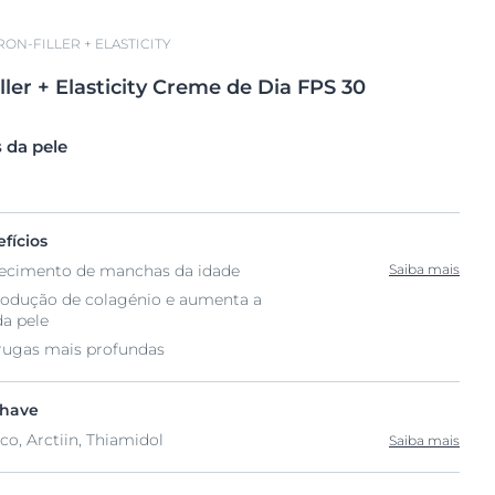
ON-FILLER + ELASTICITY
ller
+
Elasticity Creme de
Dia FPS 30
 da pele
fícios
ecimento de manchas da idade
Saiba mais
rodução de colagénio e aumenta a
da pele
rugas mais profundas
chave
co, Arctiin, Thiamidol
Saiba mais