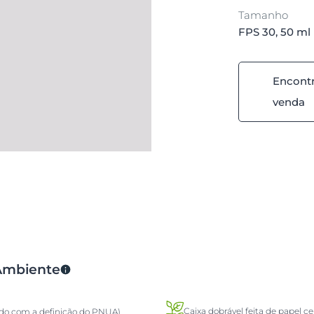
Tamanho
FPS 30, 50 ml
Encontr
venda
 Ambiente
Caixa dobrável feita de papel ce
rdo com a definição do PNUA)