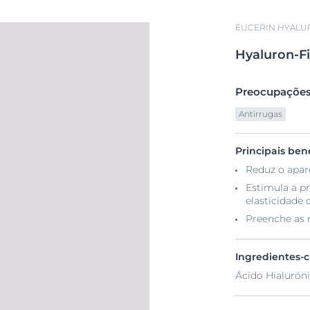
EUCERIN HYALUR
Hyaluron-Fi
Preocupações
Antirrugas
Principais bene
Reduz o apar
Estimula a p
elasticidade 
Preenche as 
Ingredientes-
Ácido Hialuróni