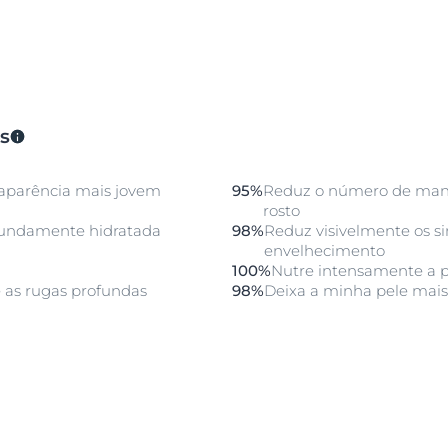
s
aparência mais jovem
95%
Reduz o número de man
rosto
ofundamente hidratada
98%
Reduz visivelmente os s
envelhecimento
100%
Nutre intensamente a p
 as rugas profundas
98%
Deixa a minha pele mais