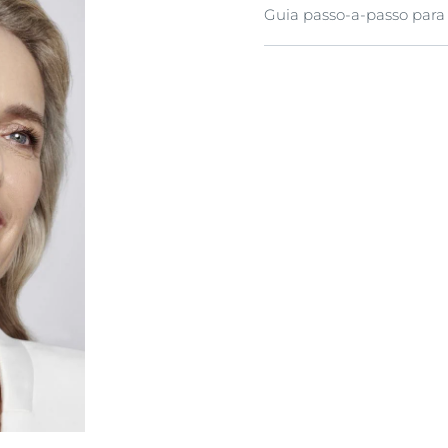
Guia passo-a-passo para 
Aplicar de manhã no ros
Massajar suavemente na
Evite o contacto com os 
Máximo de quatro aplica