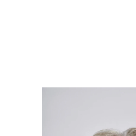
elasticidade da pele e corrige as manchas de idade.
A fórmula exclusiva oferece vários benefícios antien
mistura inovadora de ácido hialurónico de alto e bai
molecular, preenche visivelmente as
rugas
profundas
complexo de Colagénio-Elastina, uma poderosa co
Arctiina
e
Creatina
, estimula a produção de colagén
elasticidade da pele. O thiamidol patenteado reduz
das manchas de idade. Para uma pele mais suave, l
visivelmente mais jovem.
O creme de dia também contém FPS 30 e um filtro 
prevenir eficazmente o envelhecimento da pele pro
raios UV e o aprofundamento das
rugas
.