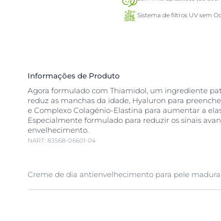
Sistema de filtros UV sem Oc
Informações de Produto
Agora formulado com Thiamidol, um ingrediente pa
reduz as manchas da idade, Hyaluron para preenche
e Complexo Colagénio-Elastina para aumentar a elas
Especialmente formulado para reduzir os sinais ava
envelhecimento.
NART: 83568-06601-04
Creme de dia antienvelhecimento para pele madura
Eucerin Hyaluron Filler + Elasticity Day FPS 30 é um
antienvelhecimento que preenche as
rugas
profunda