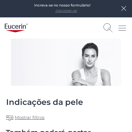
Increva-se no nosso formulário!
Inscrever-se
Indicações da pele
Mostrar filtros