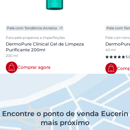
Pele com Tendência Acneica
+1
Pele com Ten
Para pele propensa a imperfeições
Pele com tend
DermoPure Clinical Gel de Limpeza
DermoPure 
Purificante 200ml
40 ml
200 ml
5.
Comprar agora
Compr
Encontre o ponto de venda Eucerin
mais próximo