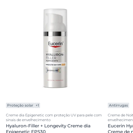
Proteção solar
+1
Antirrugas
Creme dia Epigenetic com proteção UV para pele com
Creme de Noite
sinais de envelhecimento
envelhecimen
Hyaluron-Filler + Longevity Creme dia
Eucerin Hya
Epigenetic FPS30
Creme de n