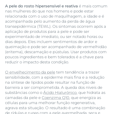
A pele do rosto hipersensível e reativa
é mais comum
nas mulheres do que nos homens e pode estar
relacionada com o uso de maquilhagem, a idade e é
acompanhada pelo aumento da perda de água
transepidérmica (TEWL). Os sintomas ocorrem após a
aplicação de produtos para a pele e pode ser
experimentado de imediato, ou ser notado horas ou
dias depois. Eles incluem sentimentos de ardor e
queimação e pode ser acompanhado de vermelhidão
(eritema), descamação e pústulas. Usar produtos com
poucos ingredientes e bem tolerados é a chave para
reduzir o impacto desta condição.
O envelhecimento da pele
tem tendência a trazer
sensibilidade, com a epiderme mais fina e a redução
na síntese de lípidos pode resultar na função de
barreira a ser comprometida. A queda dos níveis de
substâncias como o
Ácido Hialurónico
, que hidrata as
camadas da pele e
Coenzima Q10
, que energiza as
células para uma melhorar função regenerativa,
agrava esta situação. O resultado é uma combinação
de
rídulas
e rugas com a pele avermelhada,
seca
e