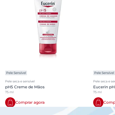
Pele Sensível
Pele Sensível
Pele seca e sensível
Pele seca e se
pH5 Creme de Mãos
Eucerin pH
75 ml
75 ml
Comprar agora
Compr