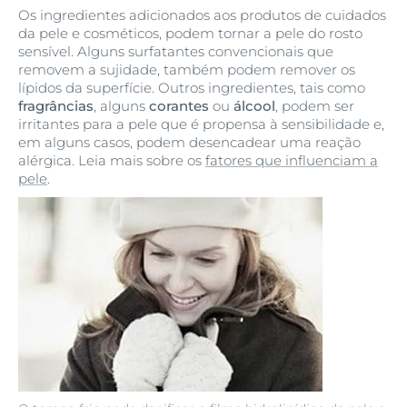
Os ingredientes adicionados aos produtos de cuidados
da pele e cosméticos, podem tornar a pele do rosto
sensível. Alguns surfatantes convencionais que
removem a sujidade, também podem remover os
lípidos da superfície. Outros ingredientes, tais como
fragrâncias
, alguns
corantes
ou
álcool
, podem ser
irritantes para a pele que é propensa à sensibilidade e,
em alguns casos, podem desencadear uma reação
alérgica. Leia mais sobre os
fatores que influenciam a
pele
.