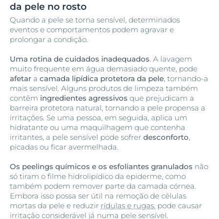
da pele no rosto
Quando a pele se torna sensível, determinados
eventos e comportamentos podem agravar e
prolongar a condição.
Uma rotina de cuidados inadequados
. A lavagem
muito frequente em água demasiado quente, pode
afetar
a
camada lipídica protetora da pele
, tornando-a
mais sensível. Alguns produtos de limpeza também
contêm
ingredientes agressivos
que prejudicam a
barreira protetora natural, tornando a pele propensa a
irritações. Se uma pessoa, em seguida, aplica um
hidratante ou uma maquilhagem que contenha
irritantes, a pele sensível pode sofrer
desconforto
,
picadas ou ficar avermelhada.
Os peelings químicos e os esfoliantes granulados
não
só tiram o filme hidrolipídico da epiderme, como
também podem remover parte da camada córnea.
Embora isso possa ser útil na remoção de células
mortas da pele e reduzir
rídulas e rugas
, pode causar
irritação considerável já numa pele sensível.