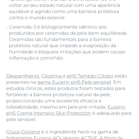
voltar ao seu estado natural com uma aparência
saudável e agindo como uma barreira protetora
contra o mundo exterior.
Ceramida-3 é biologicamente idêntico aos
produzidos por ceramidas da pele bem equilibrada.
Ceramidas são fundamentais para a barreira
protetora natural que impede a evaporação da
humidade e bloqueia irritações que podem causar
inflamação e comichão.
Dexpanthenol
,
Glicerina
e
pH5 Tampão Citrato
estão
presentes na
gama Eucerin pH5 Pele sensível
. Em
estudos clínicos, estes produtos foram testados para
fortalecer a barreira protetora natural da pele,
proporcionando uma excelente eficácia e
tolerabilidade, mesmo em pele pré-irritada.
Eucerin
pH5 Creme Intensivo Skin Protection
é adequado para
pele sensível.
Gluco-Glycerol
é o ingrediente herói na gama de
hidratantes
Eucerin AQUAporin ACTIVE
. A fórmula