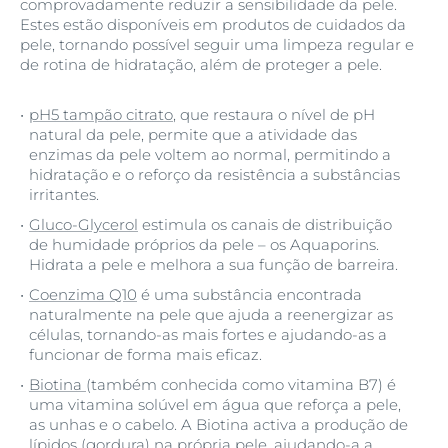
comprovadamente reduzir a sensibilidade da pele.
Estes estão disponíveis em produtos de cuidados da
pele, tornando possível seguir uma limpeza regular e
de rotina de hidratação, além de proteger a pele.
pH5 tampão citrato
, que restaura o nível de pH
natural da pele, permite que a atividade das
enzimas da pele voltem ao normal, permitindo a
hidratação e o reforço da resistência a substâncias
irritantes.
Gluco-Glycerol
estimula os canais de distribuição
de humidade próprios da pele – os Aquaporins.
Hidrata a pele e melhora a sua função de barreira.
Coenzima Q10
é uma substância encontrada
naturalmente na pele que ajuda a reenergizar as
células, tornando-as mais fortes e ajudando-as a
funcionar de forma mais eficaz.
Biotina
(também conhecida como vitamina B7) é
uma vitamina solúvel em água que reforça a pele,
as unhas e o cabelo. A Biotina activa a produção de
lípidos (gordura) na própria pele, ajudando-a a