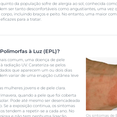
quinto da população sofre de alergia ao sol, conhecida com
Ver Todos os Prod
dem ser tanto desconfortáveis como angustiantes, uma vez
o corpo, incluindo braços e peito. No entanto, uma maior co
ficazes para a tratar.
Polimorfas à Luz (EPL)?
mais comum, uma doença de pele
à radiação UV. Carateriza-se pelos
rdados que aparecem um ou dois dias
odem variar de uma erupção cutânea leve
as mulheres jovens e de pele clara.
mavera, quando a pele que foi coberta
z solar. Pode até mesmo ser desencadeada
o. Se a exposição continua, os sintomas
os tendem a repetir-se a cada ano. No
Os sintomas de 
agiosa e não tem nenhuma ligação