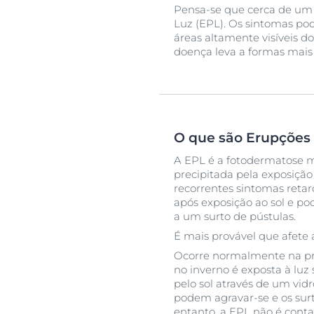
Pensa-se que cerca de um 
Luz (EPL). Os sintomas po
áreas altamente visíveis d
doença leva a formas mais e
O que são Erupções 
A EPL é a fotodermatose 
precipitada pela exposição 
recorrentes sintomas reta
após exposição ao sol e p
a um surto de pústulas.
É mais provável que afete 
Ocorre normalmente na pri
no inverno é exposta à lu
pelo sol através de um vidr
podem agravar-se e os surt
entanto, a EPL não é cont