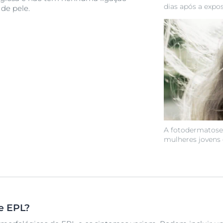
dias após a expos
de pele.
A fotodermatose
mulheres jovens e
e EPL?