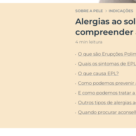
Pele muito se
Transpiração
SOBRE A PELE
INDICAÇÕES
Pele oleosa c
Alergias ao so
acneica
Descu
Pele normal a
compreender 
Proteção Sola
4 min leitura
O que são Erupções Polim
Quais os sintomas de EP
O que causa EPL?
Como podemos prevenir 
E como podemos tratar a
Outros tipos de alergias a
Quando procurar aconsel