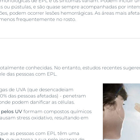
s morfológicas de EPL e os sintomas variam. Podem incluir 
as ou pústulas, e são quase sempre acompanhadas por intens
ões, podem ocorrer lesões hemorrágicas. As áreas mais afet
 e menos frequentemente no rosto.
totalmente conhecidas. No entanto, estudos recentes suger
ele das pessoas com EPL.
ngas de UVA (que desencadeiam
0% das pessoas afetadas) - penetram
nde podem danificar as células.
s pelos UV
formam compostos químicos
ausam stress oxidativo, resultando em
 que as pessoas com EPL têm uma
da
, o que torna a sua pele incapaz de