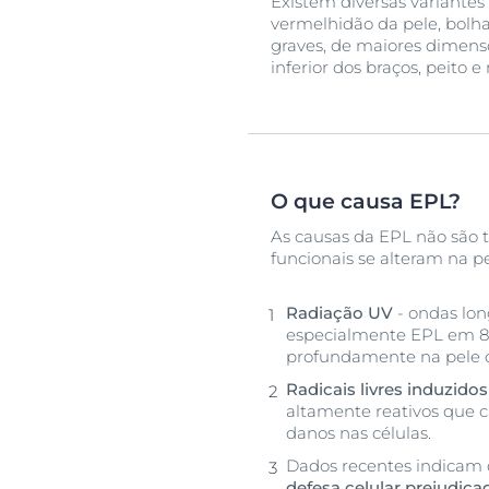
Existem diversas variante
vermelhidão da pele, bolh
graves, de maiores dimens
inferior dos braços, peito
O que causa EPL?
As causas da EPL não são 
funcionais se alteram na p
Radiação UV
- ondas lo
especialmente EPL em 8
profundamente na pele o
Radicais livres induzido
altamente reativos que c
danos nas células.
Dados recentes indicam
defesa celular prejudica