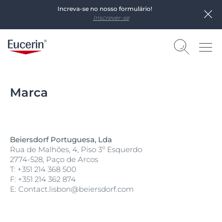
Increva-se no nosso formulário!
Inscrever-se
Marca
Beiersdorf Portuguesa, Lda
Rua de Malhões, 4, Piso 3º Esquerdo
2774-528, Paço de Arcos
T: +351 214 368 500
F: +351 214 362 874
E: Contact.lisbon@beiersdorf.com