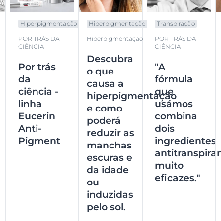
Hiperpigmentação
Hiperpigmentação
Transpiração
POR TRÁS DA
Hiperpigmentação
POR TRÁS DA
CIÊNCIA
CIÊNCIA
Descubra
Por trás
"A
o que
da
fórmula
causa a
ciência -
que
hiperpigmentação
linha
usámos
e como
Eucerin
combina
poderá
Anti-
dois
reduzir as
Pigment
ingredientes
manchas
antitranspira
escuras e
muito
da idade
eficazes."
ou
induzidas
pelo sol.