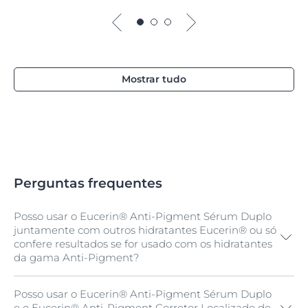
Mostrar tudo
Perguntas frequentes
Posso usar o Eucerin® Anti-Pigment Sérum Duplo
juntamente com outros hidratantes Eucerin® ou só
confere resultados se for usado com os hidratantes
da gama Anti-Pigment?
Posso usar o Eucerin® Anti-Pigment Sérum Duplo
Para obter os melhores resultados em termos de
e o Eucerin® Anti-Pigment Corretor Localizado de