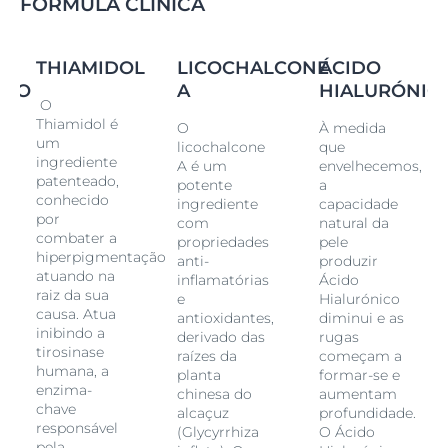
FÓRMULA CLÍNICA
inflamatórias e calmantes para a pele. É derivado da
raiz da planta de alcaçuz chinesa (
Glycyrrhiza Inflata
)
que utiliza compostos naturais para proteger as suas
THIAMIDOL
LICOCHALCONE
ÁCIDO
células da luz solar excessiva. Quando utilizado em
ICO
A
HIALURÓNIC
produtos de cuidados da pele, o
Licochalcone A
atua
O
para reduzir a inflamação e neutralizar os
radicais
Thiamidol é
O
À medida
livres
que estimulam a produção de melanina e
um
licochalcone
que
agravam as manchas de pigmentação. - Absorção
ingrediente
A é um
envelhecemos,
rápida - Fácil de aplicar - Não colante
patenteado,
potente
a
conhecido
ingrediente
capacidade
por
com
natural da
combater a
propriedades
pele
hiperpigmentação
anti-
produzir
atuando na
inflamatórias
Ácido
raiz da sua
e
Hialurónico
causa. Atua
antioxidantes,
diminui e as
inibindo a
derivado das
rugas
tirosinase
raízes da
começam a
humana, a
planta
formar-se e
enzima-
chinesa do
aumentam
chave
alcaçuz
profundidade.
responsável
(Glycyrrhiza
O Ácido
pela