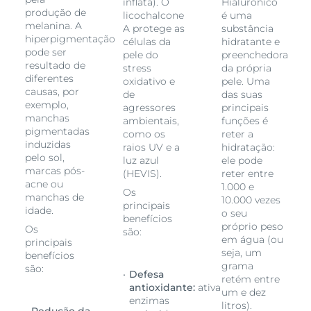
inflata). O
Hialurónico
produção de
licochalcone
é uma
melanina. A
A protege as
substância
hiperpigmentação
células da
hidratante e
pode ser
pele do
preenchedora
resultado de
stress
da própria
diferentes
oxidativo e
pele. Uma
causas, por
de
das suas
exemplo,
agressores
principais
manchas
ambientais,
funções é
pigmentadas
como os
reter a
induzidas
raios UV e a
hidratação:
pelo sol,
luz azul
ele pode
marcas pós-
(HEVIS).
reter entre
acne ou
1.000 e
Os
manchas de
10.000 vezes
principais
idade.
o seu
benefícios
próprio peso
Os
são:
em água (ou
principais
seja, um
benefícios
grama
são:
Defesa
retém entre
antioxidante:
ativa
um e dez
enzimas
litros).