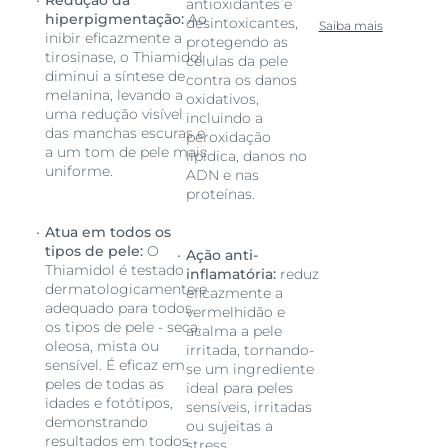
Redução da
antioxidantes e
hiperpigmentação:
Ao
desintoxicantes,
Saiba mais
inibir eficazmente a
protegendo as
tirosinase, o Thiamidol
células da pele
diminui a síntese de
contra os danos
melanina, levando a
oxidativos,
uma redução visível
incluindo a
das manchas escuras e
peroxidação
a um tom de pele mais
lipídica, danos no
uniforme.
ADN e nas
proteínas.
Atua em todos os
tipos de pele:
O
Ação anti-
Thiamidol é testado
inflamatória:
reduz
dermatologicamente e
eficazmente a
adequado para todos
vermelhidão e
os tipos de pele - seca,
acalma a pele
oleosa, mista ou
irritada, tornando-
sensível. É eficaz em
se um ingrediente
peles de todas as
ideal para peles
idades e fotótipos,
sensíveis, irritadas
demonstrando
ou sujeitas a
resultados em todos
stress.