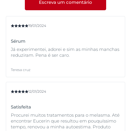
Pigment Creme de Dia FPS 30 para ajudar a atenuar
Escreva um comentário
rapidamente absorvida.
as marcas de acne existentes e a proteger a pele do
Eucerin® Hyaluron-Filler + Elasticity Creme de Dia
sol, reduzindo assim potenciais problemas de
FPS 15
e o
Eucerin® Hyaluron-Filler + Elasticity
hiperpigmentação derivados da exposição solar. Para
Creme de Noite
que melhoram a elasticidade da
uma exposição solar intensa, escolha um fator de
pele e preenchem as rugas profundas
19/01/2024
proteção mais elevado da gama Eucerin® Proteção
Solar.
Sérum
Já experimentei, adorei e sim as minhas manchas
reduziram. Pena é ser caro.
Teresa cruz
12/01/2024
Satisfeita
Procurei muitos tratamentos para o melasma. Até
encontrar Eucerin que resultou em pouquíssimo
tempo, renovou a minha autoestima. Produto