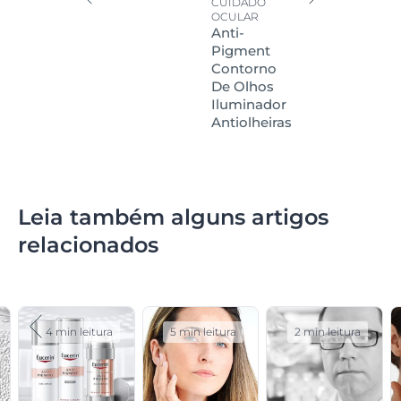
CUIDADO
OCULAR
Anti-
Pigment
Contorno
De Olhos
Iluminador
Antiolheiras
Leia também alguns artigos
relacionados
4 min leitura
5 min leitura
2 min leitura