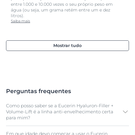
entre 1.000 e 10.000 vezes o seu próprio peso em
água (ou seja, um grama retém entre um e dez
litros).
Saiba mais
Mostrar tudo
Perguntas frequentes
Como posso saber se a Eucerin Hyaluron-Filler +
Volume-Lift é a linha anti-envelhecimento certa
para mim?
Em que idade devo começar a usar o Eucerin
A linha Eucerin Hyaluron-Filler + Volume-Lift foi