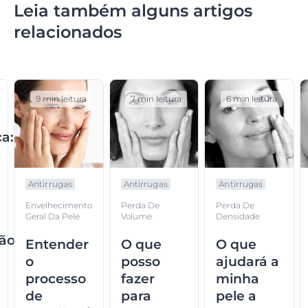
Leia também alguns artigos
relacionados
9 min leitura
7 min leitura
6 min leitura
a:
Antirrugas
Antirrugas
Antirrugas
Envelhecimento
Perda De
Perda De
Geral Da Pele
Volume
Densidade
ção
Entender
O que
O que
o
posso
ajudará a
processo
fazer
minha
de
para
pele a