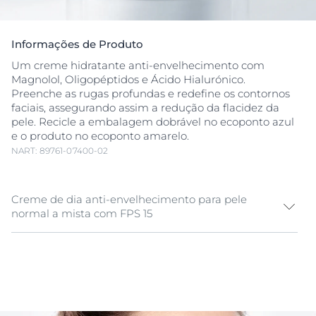
Informações de Produto
Um creme hidratante anti-envelhecimento com
Magnolol, Oligopéptidos e Ácido Hialurónico.
Preenche as rugas profundas e redefine os contornos
faciais, assegurando assim a redução da flacidez da
pele. Recicle a embalagem dobrável no ecoponto azul
e o produto no ecoponto amarelo.
NART: 89761-07400-02
Creme de dia anti-envelhecimento para pele
normal a mista com FPS 15
Ao longo do tempo, a pele perde a firmeza e o volume:
os contornos faciais ficam menos definidos e as
características faciais alteram-se de forma notória.
O
Eucerin Hyaluron-Filler + Volume-Lift
Dia foi
especialmente formulado para preencher as
rugas