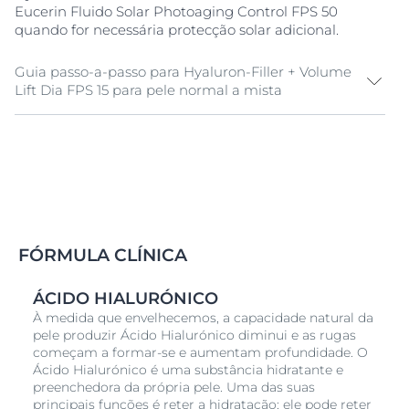
Eucerin Fluido Solar Photoaging Control FPS 50
quando for necessária protecção solar adicional.
Guia passo-a-passo para Hyaluron-Filler + Volume
Lift Dia FPS 15 para pele normal a mista
Aplique de manhã depois de ter limpo bem o rosto, o
pescoço e o decote
Massaje suavemente de forma a penetrar na pele com
movimentos firmes e ascendentes
FÓRMULA CLÍNICA
Aguarde cinco a dez minutos para que o creme possa
penetrar na pele antes de aplicar a maquilhagem
ÁCIDO HIALURÓNICO
À medida que envelhecemos, a capacidade natural da
pele produzir Ácido Hialurónico diminui e as rugas
começam a formar-se e aumentam profundidade. O
Ácido Hialurónico é uma substância hidratante e
preenchedora da própria pele. Uma das suas
principais funções é reter a hidratação: ele pode reter