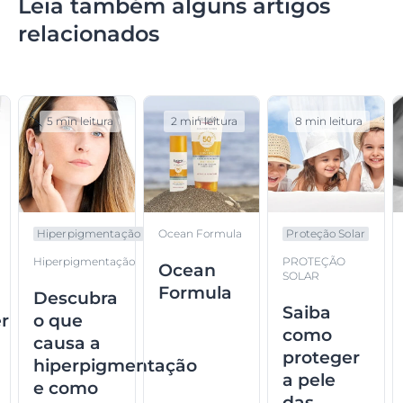
Leia também alguns artigos
relacionados
5 min leitura
2 min leitura
8 min leitura
Hiperpigmentação
Ocean Formula
Proteção Solar
Hiperpigmentação
PROTEÇÃO
Ocean
SOLAR
Formula
Descubra
Saiba
r
o que
como
causa a
proteger
hiperpigmentação
a pele
e como
das