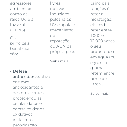
agressores
livres
principais
ambientais,
nocivos
funções é
como os
induzidos
reter a
raios UV e a
pelos raios
hidratação:
luz azul
UV e apoia o
ele pode
(HEVIS).
mecanismo
reter entre
de
1.000 e
Os
reparação
10.000 vezes
principais
do ADN da
o seu
benefícios
própria pele.
próprio peso
são:
em água (ou
Saiba mais
seja, um
grama
Defesa
retém entre
antioxidante:
ativa
um e dez
enzimas
litros).
antioxidantes e
desintoxicantes,
Saiba mais
protegendo as
células da pele
contra os danos
oxidativos,
incluindo a
peroxidação