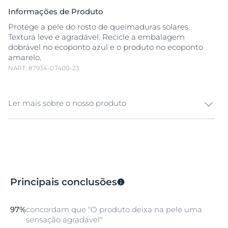
Informações de Produto
Protege a pele do rosto de queimaduras solares.
Textura leve e agradável. Recicle a embalagem
dobrável no ecoponto azul e o produto no ecoponto
amarelo.
NART: 87934-07400-23
Ler mais sobre o nosso produto
Eucerin Sun Photoaging Control Fluido FPS 50 é um
protetor solar com elevado fator de proteção, ideal
para todos os tipos de pele. Para além de proteger a
sua pele das queimaduras solares, reduz visivelmente
os sinais de envelhecimento. A sua fórmula combina
Principais conclusões
duas tecnologias que oferecem uma elevada proteção
contra os perigos dos raios UV, incluindo nas zonas
mais envelhecidas, e hidratação intensa que reduz
97%
concordam que "O produto deixa na pele uma
visivelmente as
rugas
. A sua fórmula personalizada
sensação agradável"
oferece uma proteção completa contra os raios UVA e