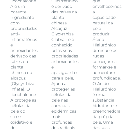
licochalcone
Glicirretínico
que
A é um
é derivado
envelhecemos,
potente
das raízes da
a
ingrediente
planta
capacidade
com
chinesa
natural da
propriedades
Alcaçuz -
pele
anti-
Glycyrrhiza
produzir
inflamatórias
Glabra - e é
Ácido
e
conhecido
Hialurónico
antioxidantes,
pelas suas
diminui e as
derivado das
propriedades
rugas
raízes da
antioxidantes
começam a
planta
e
formar-se e
chinesa do
apaziguantes
aumentam
alcaçuz
para a pele.
profundidade.
(Glycyrrhiza
Ajuda a
O Ácido
inflata). O
proteger as
Hialurónico
licochalcone
células da
é uma
A protege as
pele nas
substância
células da
camadas
hidratante e
pele do
epidérmicas
preenchedora
stress
mais
da própria
oxidativo e
profundas
pele. Uma
de
dos radicais
das suas