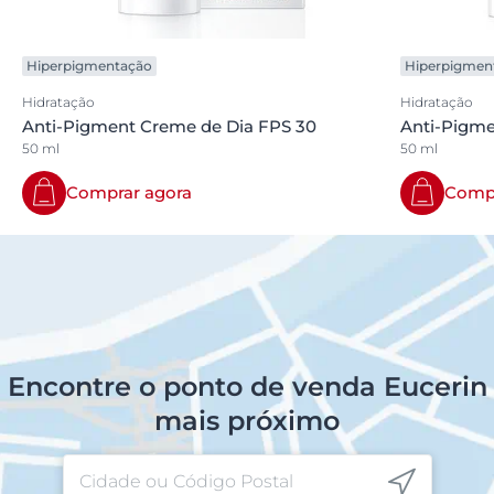
Hiperpigmentação
Hiperpigmen
Hidratação
Hidratação
Anti-Pigment Creme de Dia FPS 30
Anti-Pigme
50 ml
50 ml
Comprar agora
Compr
Encontre o ponto de venda Eucerin
mais próximo