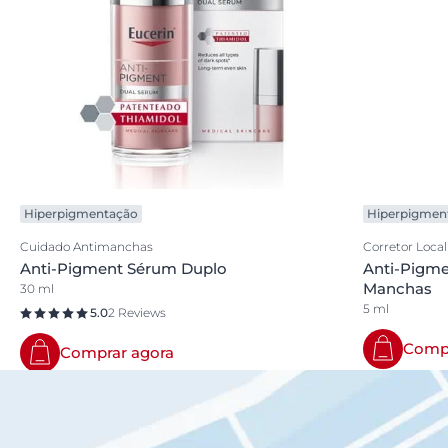
Hiperpigmentação
Hiperpigmen
Cuidado Antimanchas
Corretor Local
Anti-Pigment Sérum Duplo
Anti-Pigme
Manchas
30 ml
5 ml
5.0
2 Reviews
Compr
Comprar agora