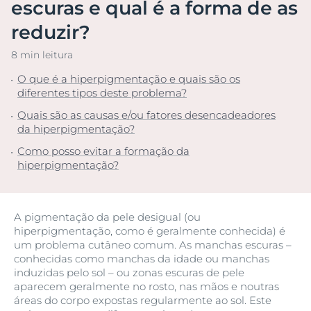
escuras e qual é a forma de as
reduzir?
8 min leitura
O que é a hiperpigmentação e quais são os
diferentes tipos deste problema?
Quais são as causas e/ou fatores desencadeadores
da hiperpigmentação?
Como posso evitar a formação da
hiperpigmentação?
A pigmentação da pele desigual (ou
hiperpigmentação, como é geralmente conhecida) é
um problema cutâneo comum. As manchas escuras –
conhecidas como manchas da idade ou manchas
induzidas pelo sol – ou zonas escuras de pele
aparecem geralmente no rosto, nas mãos e noutras
áreas do corpo expostas regularmente ao sol. Este