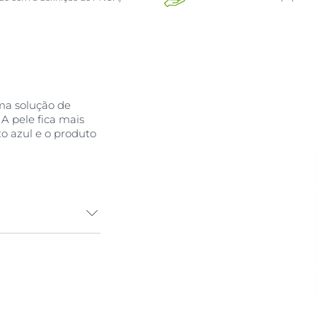
ma solução de
A pele fica mais
o azul e o produto
o envelhecimento
nina e
ção surge como
hecidas como
iforme à pele. O