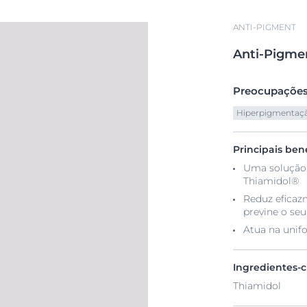
ANTI-PIGMENT
Anti-Pigme
Preocupações
Hiperpigmentaç
Principais bene
Uma solução 
Thiamidol®
Reduz eficaz
previne o se
Atua na unif
Ingredientes-
Thiamidol