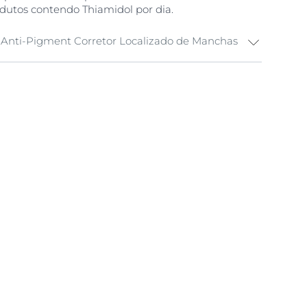
dutos contendo Thiamidol por dia.
 Anti-Pigment Corretor Localizado de Manchas
mente com o produto de limpeza Eucerin
cerin DermatoCLEAN HYALURON Gel de
al a mista)
o o Eucerin DematoCLEAN HYALURON Tónico
ele) para preparar a pele para os seus produtos
ti-Pigment Creme de Dia FPS 30 de manhã e
oite à noite. Para melhores resultados, aplique
ocalizador de Manchas antes do seu hidratante.
uatro aplicações de produtos contendo