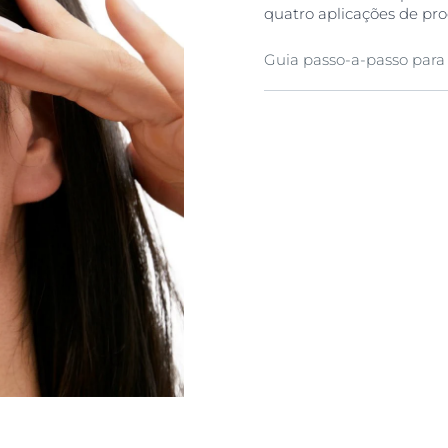
quatro aplicações de pro
Guia passo-a-passo para
Limpar
Limpe a pele cuidadosa
adequado. Opte por Eu
Limpeza (para pele norm
Aplique um tónico com
(para todos os tipos de p
de cuidado.
Cuidados especiais
Hidratar a pele com An
Anti-Pigment Creme de N
Anti-Pigment Corretor L
Utilizar um máximo de q
Thiamidol por dia.