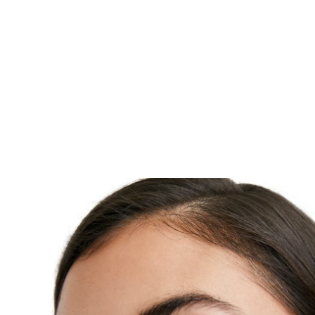
Eucerin® Anti-Pigment Corretor Localizado de Man
não oleoso com um aplicador tópico que facilita a ap
em pequenas áreas de hiperpigmentação. Contém
ingrediente eficaz e patenteado que atua na raiz da
hiperpigmentação, reduzindo a produção de melani
primeiro dia, com resultados visíveis em 2 semanas
utilização regular. Está clinica e dermatologicamen
reduz todos os tipos de manchas escuras e previne o
reaparecimento. - Absorção rápida - Não colante - 
ligeira