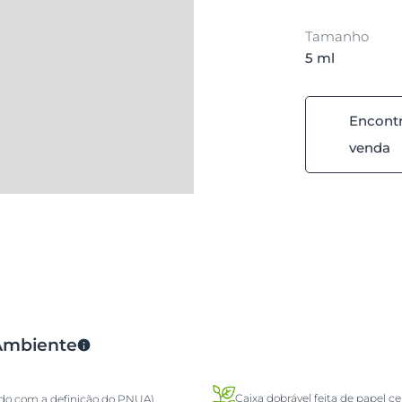
Tamanho
5 ml
Encontr
venda
 Ambiente
Caixa dobrável feita de papel ce
rdo com a definição do PNUA)