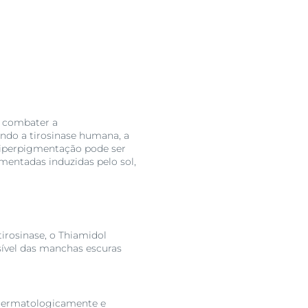
Proteção adicional e/ou
Eucerin Anti-Pigment C
Se procura uma proteção 
Eucerin inclui produtos
formulados para respond
correção instantânea da
com Protection Photoagi
Protection Photoaging C
r combater a
produtos contêm pigmen
indo a tirosinase humana, a
sua tez para um tom de 
hiperpigmentação pode ser
mentadas induzidas pelo sol,
tirosinase, o Thiamidol
sível das manchas escuras
dermatologicamente e