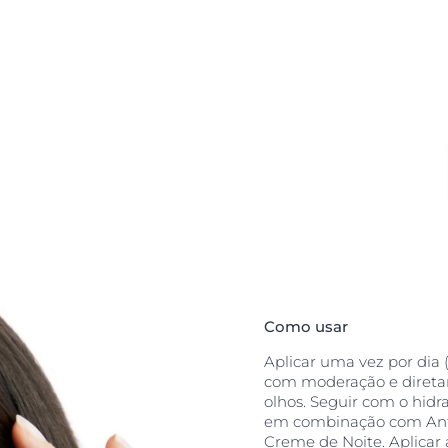
chas é um gel
licação precisa
Thiamidol
®, um
na desde o
, com uma
te provado que
 seu
Tem uma textura
Como usar
Aplicar uma vez por dia 
com moderação e direta
olhos. Seguir com o hidr
em combinação com Ant
Creme de Noite. Aplicar