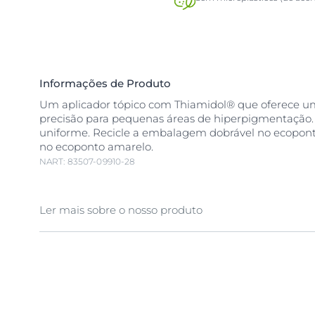
Informações de Produto
Um aplicador tópico com Thiamidol® que oferece u
precisão para pequenas áreas de hiperpigmentação. 
uniforme. Recicle a embalagem dobrável no ecopont
no ecoponto amarelo.
NART: 83507-09910-28
Ler mais sobre o nosso produto
A exposição à luz solar, as influências hormonais e 
podem provocar um aumento da produção de mela
desencadear a hiperpigmentação. A hiperpigmenta
manchas escuras e manchas de idade (também con
manchas solares) que conferem um aspeto pouco un