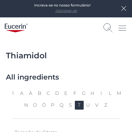
Increva-se no nosso formulário!
Inscrever-se
Thiamidol
All ingredients
1
A
Á
B
C
D
E
F
G
H
I
L
M
N
O
Ó
P
Q
S
T
U
V
Z