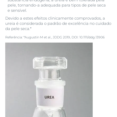
Provitamina B5
pele, tornando-a adequada para tipos de pele seca
e sensível.
Devido a estes efeitos clinicamente comprovados, a
ureia é considerada o padrão de excelência no cuidado
da pele seca.*
Referência: *Augustin M et al., JDDG 2019, DOI: 10.1111/ddg.13906