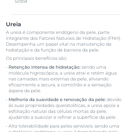
1,2-Hexanodiol
AHA
Ácido glicirretínico
Bakuchiol
Caprylyl/Capryl Glucoside
Decanediol
Enoxolona
Filtro UVA/UVB
Gellan Gum
Histidine HCl
Isobutylamido Thiazolyl Resorcinol
Licochalcone A
Macadamia Ternifolia Seed Oil
Niacinamida
Olea Europaea Fruit Oil
Óleo de Argão
Pantenol
Q10
Sebum-regulating Technology
Tampão de Citrato
Ureia
(Thiamidol®)
BHA
Carnitina
FNHs
Glicerina
Hydrogenated Coconut Acid
Maltodextrin
Óleo de semente de uva
Sodium Acetate
AHA + PHA
Ácido glicólico
Dehydroxanthan Gum
Epicelline
Lysine HCl
Pentaerythrityl Tetra-di-t-butyl
Tetramethyl Acetyloctahydronaphthalenes
Vitamina C
Zea Mays Oil
Hydroxyhydrocinnamate
Ureia
Glicina saponina
Hydrogenated Rapeseed Oil
Methyl Benzoate
Óleo Natural
Sodium Coco-Sulfate
Biotin
Carrageenan
Dexpantenol
Thiamidol
Arctiina
Ácido Hialurónico
Epicelline
Vitamina E
A ureia é componente endógeno da pele, parte
PHA
integrante dos Fatores Naturais de Hidratação (FNH).
Hydroxyacetophenone
Methylpropanediol
Sodium Metabisulfite
Ceramida 3
Gluco-glicerol
Dihydromyricetin
Tin Oxide
Aroma
Ácido lático
Desempenha um papel vital na manutenção da
Phytosphingosine
hidratação e da função de barreira da pele.
Hydroxypropyl Guar
MPD
Sodium Phosphate
Ceramide NP
Dihydromyritecin (Epicelline®)
Glycine Soja Oil
Trisodium Ethylenediamine Disuccinate
Ácido Salicílico
Os principais benefícios são:
Pigmentos com cor
Squalene
Cloridrato de Arginina
Diisopropyl Adipate
Álcool
Retenção intensa de hidratação:
sendo uma
Pigmentos reflectores de luz
molécula higroscópica, a ureia atrai e retém água
Succinoglycan
nas camadas mais externas da pele, aliviando
Cocoglycerides
Diisostearoyl Polyglyceryl-3 Dimer
Dilinoleate
Polyglyceryl-4 Isostearate
eficazmente a secura, a comichão e a sensação
áspera da pele.
SymSitive®
Collagen Elastin Complex
Dipropylene Glycol Dibenzoate
Polyglyceryl-6 Behenate
Melhoria da suavidade e renovação da pele:
devido
Synthetic Fluorphlogopite
Creatina
às suas propriedades queratolíticas, a ureia apoia a
Polyglyceryl-6 Stearate
esfoliação natural das células mortas da pele,
ajudando a suavizar e refinar a superfície da pele.
Propylheptyl Caprylate
Alta tolerabilidade para peles sensíveis: sendo uma
substância endógena, a ureia é bem tolerada pela