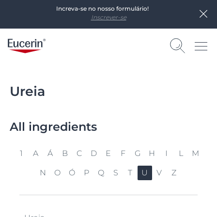
Increva-se no nosso formulário!
Inscrever-se
Ureia
All ingredients
1
A
Á
B
C
D
E
F
G
H
I
L
M
N
O
Ó
P
Q
S
T
U
V
Z