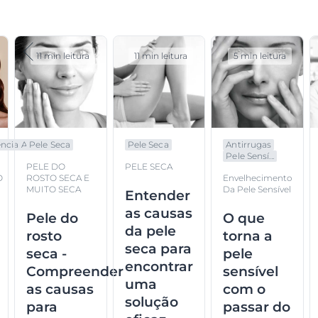
11 min leitura
11 min leitura
5 min leitura
cia A...
Pele Seca
Pele Seca
Antirrugas
Pele Sensí...
PELE DO
PELE SECA
O
ROSTO SECA E
Envelhecimento
MUITO SECA
Da Pele Sensível
Entender
as causas
Pele do
O que
da pele
rosto
torna a
seca para
seca -
pele
encontrar
Compreender
sensível
uma
as causas
com o
solução
para
passar do