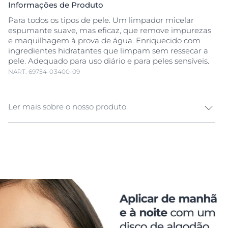
Informações de Produto
Para todos os tipos de pele. Um limpador micelar
espumante suave, mas eficaz, que remove impurezas
e maquilhagem à prova de água. Enriquecido com
ingredientes hidratantes que limpam sem ressecar a
pele. Adequado para uso diário e para peles sensíveis.
NART: 69754-03400-09
Ler mais sobre o nosso produto
Água
micelar para limpeza facial Eucerin
DermatoCLEAN [HYALURON]
Água
Micelar 3 em 1 é
um produto de limpeza facial suave, mas eficaz, que
remove as impurezas e a maquilhagem do rosto e dos
olhos sem ressecar a pele. A nossa
Água
Micelar
combina um complexo de limpeza extra suave com
ácido hialurónico e outros ingredientes hidratantes
derivados da natureza para ajudar a pele a manter o
seu equilíbrio natural de hidratação. Deixa a pele