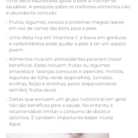
Uma dieta equilibrada ajuda a pele a manter-se
saudável. A pesquisa sobre os melhores alimentos não
é abundante contudo:
Frutos, legumes, cereais e proteínas magras (peixe
em vez de carne) são bons para a pele.
Uma dieta rica em Vitamina C e baixa em gorduras
e carbohidratos pode ajudar a pele a ter um aspeto
jovem.
Alimentos ricos em antioxidantes parecem trazer
benefícios. Estes incluem: frutas ou legumes
amarelos e laranjas (cenouras e alperces), mirtilos,
legumes de folha verde (espinafres), tomates,
ervilhas, feijão e lentilhas, peixe (especialmente
salmão), frutos secos.
Dietas que excluem um grupo nutricional em geral
não são benéficas para a saúde. No entanto, é
recomendável limitar o consumo de doces e
laticínios. É também importante beber muita
água.