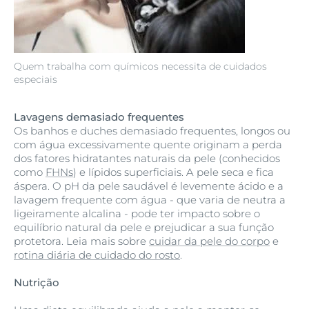
Quem trabalha com químicos necessita de cuidados
especiais
Lavagens demasiado frequentes
Os banhos e duches demasiado frequentes, longos ou
com água excessivamente quente originam a perda
dos fatores hidratantes naturais da pele (conhecidos
como
FHNs
) e lípidos superficiais. A pele seca e fica
áspera. O pH da pele saudável é levemente ácido e a
lavagem frequente com água - que varia de neutra a
ligeiramente alcalina - pode ter impacto sobre o
equilíbrio natural da pele e prejudicar a sua função
protetora. Leia mais sobre
cuidar da pele do corpo
e
rotina diária de cuidado do rosto
.
Nutrição