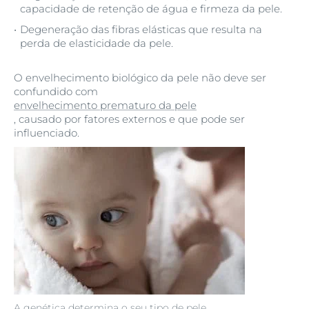
capacidade de retenção de água e firmeza da pele.
Degeneração das fibras elásticas que resulta na
perda de elasticidade da pele.
O envelhecimento biológico da pele não deve ser
confundido com
envelhecimento prematuro da pele
, causado por fatores externos e que pode ser
influenciado.
A genética determina o seu tipo de pele