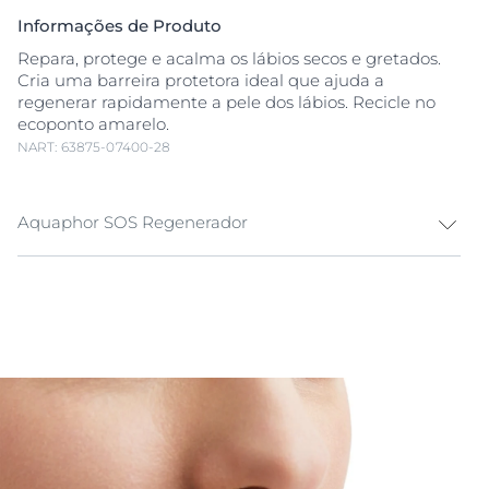
Informações de Produto
Repara, protege e acalma os lábios secos e gretados.
Cria uma barreira protetora ideal que ajuda a
regenerar rapidamente a pele dos lábios. Recicle no
ecoponto amarelo.
NART: 63875-07400-28
Aquaphor SOS Regenerador
Sofremos ocasionalmente de lábios secos e gretados
ao longo da vida. A secura dos lábios dá uma sensação
de desconforto, por vezes dolorosa e pode até fazer-
nos sentir inseguros. São necessários cuidados SOS e,
Aquaphor SOS Regenerador Labial proporciona um
alívio do desconforto imediato, em 60 segundos. A
pele dos lábios é muito fina e não possui glândulas
sebáceas, pelo que é propensa a secar. Os ventos frios
e o sol secam os lábios, piorando ainda mais a
situação. Aquaphor SOS Regenerador Labial foi clínica