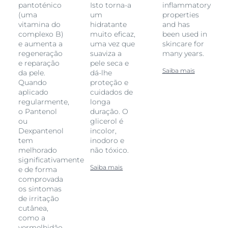
pantoténico
Isto torna-a
inflammatory
(uma
um
properties
vitamina do
hidratante
and has
complexo B)
muito eficaz,
been used in
e aumenta a
uma vez que
skincare for
regeneração
suaviza a
many years.
e reparação
pele seca e
Saiba mais
da pele.
dá-lhe
Quando
proteção e
aplicado
cuidados de
regularmente,
longa
o Pantenol
duração. O
ou
glicerol é
Dexpantenol
incolor,
tem
inodoro e
melhorado
não tóxico.
significativamente
Saiba mais
e de forma
comprovada
os sintomas
de irritação
cutânea,
como a
vermelhidão,