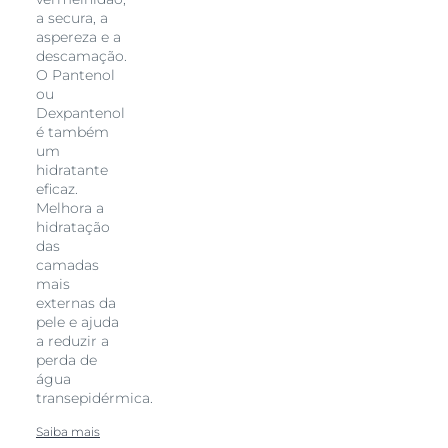
a secura, a
aspereza e a
descamação.
O Pantenol
ou
Dexpantenol
é também
um
hidratante
eficaz.
Melhora a
hidratação
das
camadas
mais
externas da
pele e ajuda
a reduzir a
perda de
água
transepidérmica.
Saiba mais