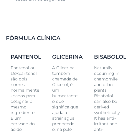
FÓRMULA CLÍNICA
PANTENOL
GLICERINA
BISABOLOL
Pantenol ou
A Glicerina,
Naturally
Dexpantenol
também
occurring in
são dois
chamada de
chamomile
nomes
Glicerol, é
and other
normalmente
um
plants,
usados para
humectante,
Bisabolol
designar o
o que
can also be
mesmo
significa que
derived
ingrediente.
ajuda a
synthetically.
É um
atrair água
It has anti-
derivado do
prendendo-
irritant and
ácido
o, na pele.
anti-