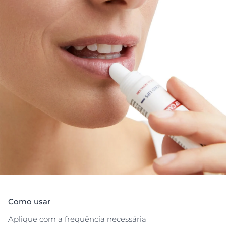
e dermatologicamente comprovado no alívio e na
reparação de lábios secos e gretados. A fórmula
enriquecida com glicerina, dexpantenol, bisabolol e
vitaminas C e E cria uma barreira protetora ideal para
a regeneração da pele dos lábios, tornando-os
novamente suaves e hidratados. Quando os lábios
enviam sinais de SOS, Aquaphor SOS Regenerador
Labial é a solução. O protetor não contém fragrâncias,
nem conservantes e é fornecido num tubo de apertar
de 10 ml que facilita a sua aplicação. É adequado para
adultos e crianças com idade igual ou superior a três
anos.
Como usar
Aplique com a frequência necessária