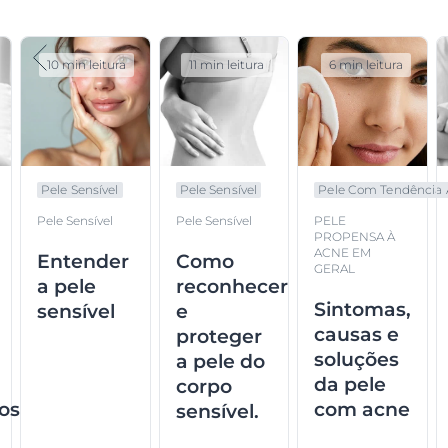
10 min leitura
11 min leitura
6 min leitura
Pele Sensível
Pele Sensível
Pele Com Tendência A.
Pele Sensível
Pele Sensível
PELE
PROPENSA À
ACNE EM
Entender
Como
GERAL
a pele
reconhecer
Sintomas,
sensível
e
causas e
proteger
soluções
a pele do
da pele
corpo
os
com acne
sensível.