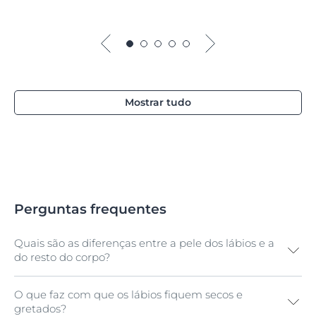
Mostrar tudo
Perguntas frequentes
Quais são as diferenças entre a pele dos lábios e a
do resto do corpo?
O que faz com que os lábios fiquem secos e
A pele dos lábios é muito mais fina do que a do resto
gretados?
do rosto. Possui menos melanócitos (células que