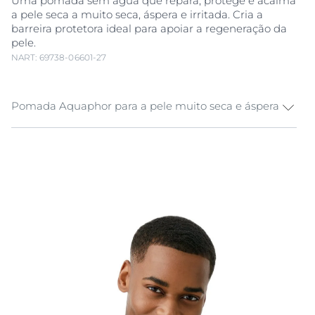
Uma pomada sem água que repara, protege e acalma
a pele seca a muito seca, áspera e irritada. Cria a
barreira protetora ideal para apoiar a regeneração da
pele.
NART: 69738-06601-27
Pomada Aquaphor para a pele muito seca e áspera
A pele esforça-se muito por proteger os nossos corpos,
mas pode tornar-se muito seca, gretada e irritada em
resultado desse esforço. Precisa de cuidados de
emergência.
A Eucerin Aquaphor Pomada Reparador presta à
pele
seca
a muito seca, áspera e irritada os cuidados de
emergência de que ela necessita. Esta pomada, sem
água, forma uma barreira protetora semipermeável
sobre a pele que apoia a passagem natural de vapor
de água para dentro e para fora da pele, permitindo
que esta “respire” e reforçando a sua função protetora
natural. A pomada é enriquecida com
Glicerina
e