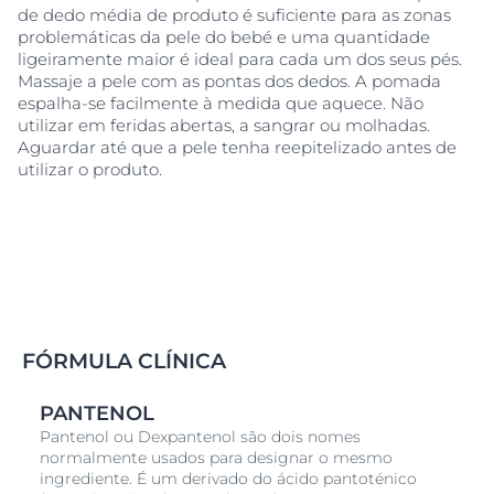
usada em pele reepitelizada (ou seja, depois se ter
de dedo média de produto é suficiente para as zonas
formado tecido novo) e nunca em feridas abertas,
problemáticas da pele do bebé e uma quantidade
húmidas ou com sangramento. Informe-se junto do
ligeiramente maior é ideal para cada um dos seus pés.
seu dermatologista em relação ao tempo que deverá
Massaje a pele com as pontas dos dedos. A pomada
esperar após um tratamento antes de poder utilizar o
espalha-se facilmente à medida que aquece. Não
produto.
utilizar em feridas abertas, a sangrar ou molhadas.
Aguardar até que a pele tenha reepitelizado antes de
utilizar o produto.
FÓRMULA CLÍNICA
PANTENOL
Pantenol ou Dexpantenol são dois nomes
normalmente usados para designar o mesmo
ingrediente. É um derivado do ácido pantoténico