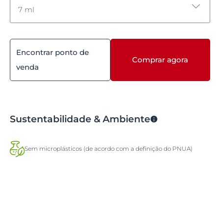
7 ml
80 G
Encontrar ponto de
7 ml
Comprar agora
venda
45 ml
Sustentabilidade & Ambiente
Sem microplásticos (de acordo com a definição do PNUA)