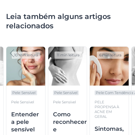
Leia também alguns artigos
relacionados
10 min leitura
11 min leitura
6 min leitura
Pele Sensível
Pele Sensível
Pele Com Tendência A.
Pele Sensível
Pele Sensível
PELE
PROPENSA À
ACNE EM
Entender
Como
GERAL
a pele
reconhecer
Sintomas,
sensível
e