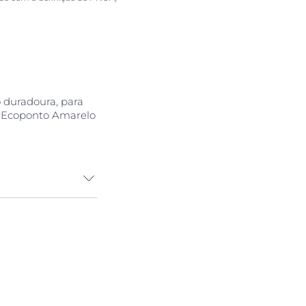
 duradoura, para
: Ecoponto Amarelo
sões externas,
la, é necessário
 mas eficaz,
ência e reduzir
ica com pH
do do Ácido