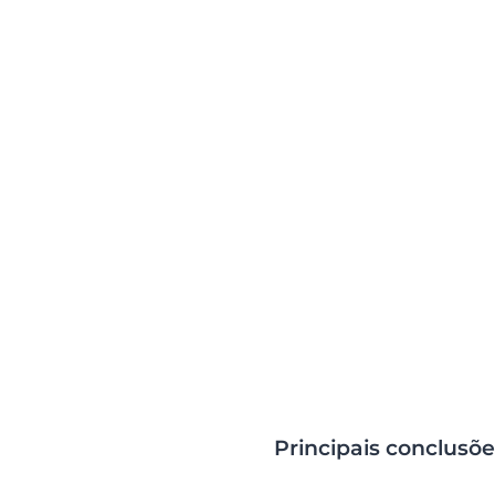
Cítrico, que restaura e estabiliza o pH ideal da pel
Dexpantenol
, um ingrediente activo conhecido pelas
propriedades regeneradoras.
Use diariamente para uma protecção duradoura e u
suave.
Principais conclusõe