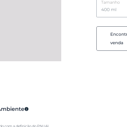
Tamanho
400 ml
400 ml
Encontr
1000 ml
venda
 Ambiente
rdo com a definição do PNUA)