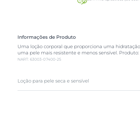
Informações de Produto
Uma loção corporal que proporciona uma hidratação
uma pele mais resistente e menos sensível. Produto
NART: 63003-07400-25
Loção para pele seca e sensível
A
pele seca
e
sensível
é facilmente irritada por agres
aumentando ainda mais a sensibilidade. Para reduzi-
mais do que um hidratante comum.
Eucerin pH5 Loção Hidratante é um hidratante suave,
desenvolvido especificamente para aumentar a resist
a sensibilidade da
pele seca
e
sensível
. A fórmula ún
Balance System, contém Tampão Citrato, um deriva