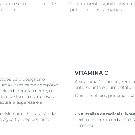
 secura e esmação da pele
Um aumento significativo da
regular.
pele em duas semanas.
VITAMINA C
ados para designar o
A vitamina C é um ingredie
 (uma vitamina do complexo
antioxidante e é um cofator 
aplicado regularmente, o
Dois benefícios principais s
nte e de forma comprovada
cura, a aspereza e a
. Melhora a hidratação das
Neutraliza os radicais livres
de água transepidérmica.
externos, como radiação UV
precoce.