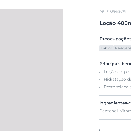
PELE SENSÍVEL
Loção
400m
Preocupações
Lábios
Pele Sens
Principais bene
Loção corpor
Hidratação d
Restabelece a
Ingredientes-
Pantenol, Vita