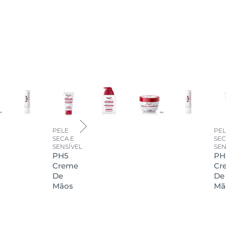
PELE
PEL
SECA E
SEC
SENSÍVEL
SEN
PH5
PH
Creme
Cr
De
De
Mãos
Mã