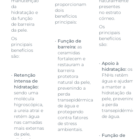
manutenção
naturalmente
proporcionam
da
presentes
dois
hidratação e
no estrato
benefícios
da função
córneo.
principais:
de barreira
Os
da pele.
principais
Os
benefícios
Função de
principais
são:
barreira:
as
benefícios
ceramidas
são:
fortalecem e
Apoio à
restauram a
s
hidratação:
os
barreira
Retenção
FNHs retêm
protetora
m
intensa de
água e ajudam
natural da pele,
hidratação:
a manter a
prevenindo a
sendo uma
hidratação da
perda
ndo
molécula
pele, prevenindo
transepidérmica
higroscópica,
a perda
de água e
ica
a ureia atrai e
transepidérmica
protegendo
retém água
de água.
contra fatores
nas camadas
de stress
mais externas
ambientais.
da pele,
Função de