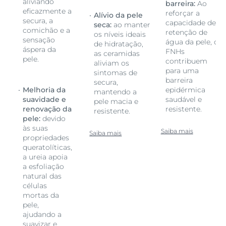
aliviando
barreira:
Ao
eficazmente a
reforçar a
Alívio da pele
secura, a
e
capacidade de
seca:
ao manter
comichão e a
retenção de
os níveis ideais
sensação
 os
água da pele, os
de hidratação,
áspera da
FNHs
as ceramidas
pele.
contribuem
aliviam os
para uma
sintomas de
barreira
secura,
Melhoria da
epidérmica
mantendo a
suavidade e
saudável e
pele macia e
renovação da
resistente.
resistente.
pele:
devido
às suas
Saiba mais
Saiba mais
propriedades
queratolíticas,
a ureia apoia
a esfoliação
natural das
células
mortas da
pele,
ajudando a
suavizar e