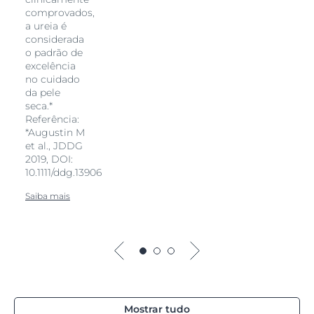
comprovados,
a ureia é
considerada
o padrão de
excelência
no cuidado
da pele
seca.*
Referência:
*Augustin M
et al., JDDG
2019, DOI:
10.1111/ddg.13906
Saiba mais
Mostrar tudo