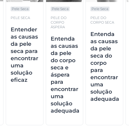
Pele Seca
Pele Seca
Pele Seca
PELE SECA
PELE DO
PELE DO
CORPO
CORPO SECA
ÁSPERA
Entender
Entenda
as causas
Entenda
as causas
da pele
as causas
da pele
seca para
da pele
seca do
encontrar
do corpo
corpo
uma
seca e
para
solução
áspera
encontrar
eficaz
para
uma
encontrar
solução
uma
adequada
solução
adequada