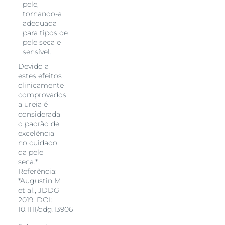
pele,
tornando-a
adequada
para tipos de
pele seca e
sensível.
Devido a
estes efeitos
clinicamente
comprovados,
a ureia é
considerada
o padrão de
excelência
no cuidado
da pele
seca.*
Referência:
*Augustin M
et al., JDDG
2019, DOI:
10.1111/ddg.13906