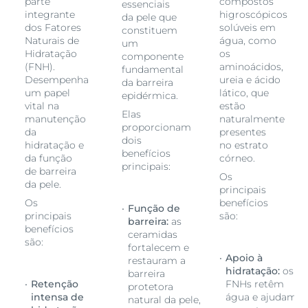
parte
compostos
essenciais
integrante
higroscópicos
da pele que
dos Fatores
solúveis em
constituem
Naturais de
água, como
um
Hidratação
os
componente
(FNH).
aminoácidos,
fundamental
Desempenha
ureia e ácido
da barreira
um papel
lático, que
epidérmica.
vital na
estão
Elas
manutenção
naturalmente
proporcionam
da
presentes
dois
hidratação e
no estrato
benefícios
da função
córneo.
principais:
de barreira
Os
da pele.
principais
Os
benefícios
Função de
principais
são:
barreira:
as
benefícios
ceramidas
são:
fortalecem e
Apoio à
restauram a
s
hidratação:
os
barreira
Retenção
FNHs retêm
protetora
m
intensa de
água e ajudam
natural da pele,