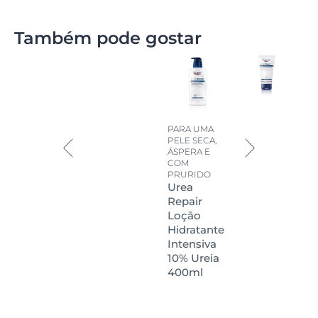
Também pode gostar
PARA UMA
PELE SECA,
ÁSPERA E
COM
PRURIDO
Urea
Repair
Loção
Hidratante
Intensiva
10% Ureia
400ml