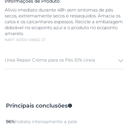
Informações de Produto
Alívio imediato durante 48h sem sintomas de pés
secos, extremamente secos e ressequidos. Amacia os
calos e os calcanhares espessos. Recicle a embalagem
dobrável no ecoponto azul e o produto no ecoponto
amarelo.
NART: 63300-06602-27
Urea Repair Creme para os Pés 10% Ureia
Urea Repair Creme para os Pés 10%
Ureia
hidrata
intensamente a
pele seca
a extremamente seca, para
uns pés suaves e macios. Também ajuda a reduzir os
calcanhares espessos e calos.
Enriquecida com
Ureia
, Ceramidas e outros Factores
Principais conclusões
Naturais de Hidratação (FNH), esta fórmula está
clinicamente comprovada no alívio imediato e
hidratação intensa da pele, com resultados que duram
96%
hidrata intensamente a pele
até 48 horas. Previne futuras perdas de hidratação,