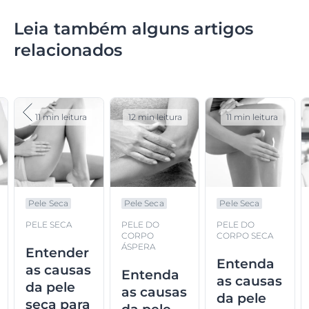
Leia também alguns artigos
relacionados
11 min leitura
12 min leitura
11 min leitura
Pele Seca
Pele Seca
Pele Seca
PELE SECA
PELE DO
PELE DO
CORPO
CORPO SECA
ÁSPERA
Entender
Entenda
as causas
Entenda
as causas
da pele
as causas
da pele
seca para