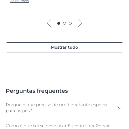
Saiba mais
Mostrar tudo
Perguntas frequentes
Porque é que preciso de um hidratante especial
para os pés?
Como é que sei se devo usar Eucerin UreaRepair
Os nossos pés são particularmente propensos a pele