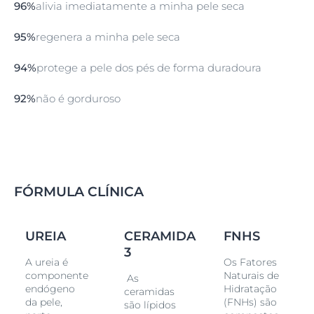
fortalece a barreira de lípidos natural da pele, suaviza a
96%
alivia imediatamente a minha pele seca
pele extremamente seca e repara os a zona dos
calcanhares.
95%
regenera a minha pele seca
94%
protege a pele dos pés de forma duradoura
92%
não é gorduroso
FÓRMULA CLÍNICA
UREIA
CERAMIDA
FNHS
3
A ureia é
Os Fatores
componente
Naturais de
As
endógeno
Hidratação
ceramidas
da pele,
(FNHs) são
são lípidos