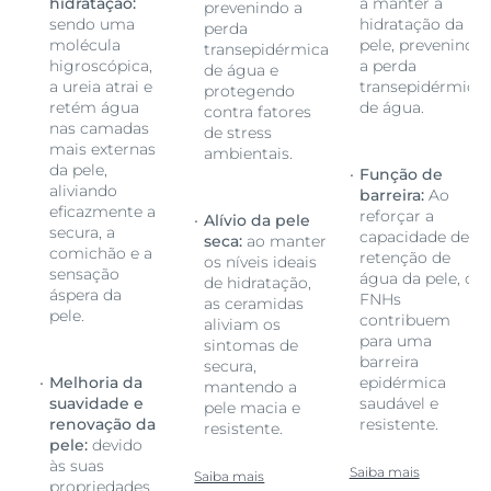
hidratação:
a manter a
prevenindo a
sendo uma
hidratação da
perda
ndo
molécula
pele, prevenindo
transepidérmica
higroscópica,
a perda
de água e
ica
a ureia atrai e
transepidérmica
protegendo
retém água
de água.
contra fatores
nas camadas
de stress
mais externas
ambientais.
da pele,
Função de
aliviando
barreira:
Ao
eficazmente a
reforçar a
Alívio da pele
secura, a
e
capacidade de
seca:
ao manter
comichão e a
retenção de
os níveis ideais
sensação
 os
água da pele, os
de hidratação,
áspera da
FNHs
as ceramidas
pele.
contribuem
aliviam os
para uma
sintomas de
barreira
secura,
Melhoria da
epidérmica
mantendo a
suavidade e
saudável e
pele macia e
renovação da
resistente.
resistente.
pele:
devido
às suas
Saiba mais
Saiba mais
propriedades