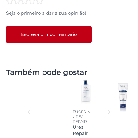
apaziguante, uma textura em espuma e apresenta
um formato de spray, proporcionando uma
Seja o primeiro a dar a sua opinião!
experiência de uso diferente do creme. Também é de
rápida absorção, não colante e não gordurosa.
Escreva um comentário
Também pode gostar
EUCERIN
UREA
REPAIR
Urea
Repair