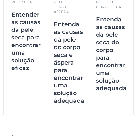
PELE SECA
PELE DO
PELE DO
CORPO
CORPO SECA
ÁSPERA
Entender
Entenda
as causas
Entenda
as causas
da pele
as causas
da pele
seca para
da pele
seca do
encontrar
do corpo
corpo
uma
seca e
para
solução
áspera
encontrar
eficaz
para
uma
encontrar
solução
uma
adequada
solução
adequada