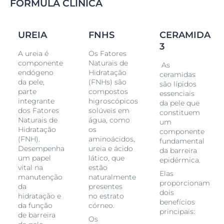
ultraleve da espuma é fácil de aplicar e rapidamente
FÓRMULA CLÍNICA
absorvida pela pele para uma total comodidade e
conforto. A espuma também tem uma fragância
agradável desenvolvida especialmente para a
pele
UREIA
FNHS
CERAMIDA
seca
, criando uma experiência positiva semelhante à
3
de um spa e sem a irritação que os produtos com
A ureia é
Os Fatores
fragância poderiam causar.
componente
Naturais de
As
endógeno
Hidratação
A espuma para os pés é ideal para pessoas com pele
ceramidas
da pele,
(FNHs) são
envelhecida e/ou seca, e para pessoas com condições
são lípidos
parte
compostos
essenciais
de pele como xerose, psoríase e, especialmente, na
integrante
higroscópicos
da pele que
diabetes.
dos Fatores
solúveis em
constituem
Naturais de
água, como
um
Hidratação
os
componente
(FNH).
aminoácidos,
fundamental
Desempenha
ureia e ácido
da barreira
um papel
lático, que
epidérmica.
vital na
estão
Elas
manutenção
naturalmente
proporcionam
da
presentes
dois
hidratação e
no estrato
benefícios
da função
córneo.
principais:
de barreira
Os