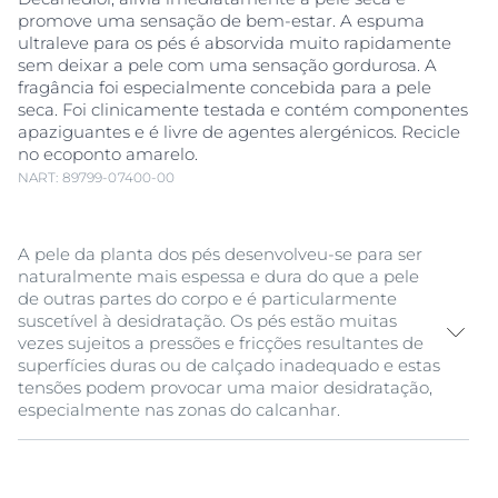
promove uma sensação de bem-estar. A espuma
ultraleve para os pés é absorvida muito rapidamente
sem deixar a pele com uma sensação gordurosa. A
fragância foi especialmente concebida para a pele
seca. Foi clinicamente testada e contém componentes
apaziguantes e é livre de agentes alergénicos. Recicle
no ecoponto amarelo.
NART: 89799-07400-00
A pele da planta dos pés desenvolveu-se para ser
naturalmente mais espessa e dura do que a pele
de outras partes do corpo e é particularmente
suscetível à desidratação. Os pés estão muitas
vezes sujeitos a pressões e fricções resultantes de
superfícies duras ou de calçado inadequado e estas
tensões podem provocar uma maior desidratação,
especialmente nas zonas do calcanhar.
Como cuidado para os pés secos, a Eucerin UreaRepair