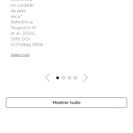
no cuidado
da pele
seca.*
Referência:
*Augustin M
et al., JDDG
2019, DOI:
10.1111/ddg.13906
Saiba mais
Mostrar tudo