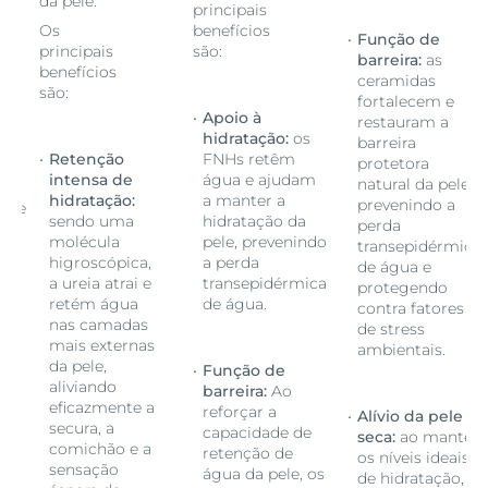
da pele.
principais
Os
benefícios
Função de
principais
são:
barreira:
as
benefícios
ceramidas
são:
fortalecem e
Apoio à
restauram a
hidratação:
os
barreira
Retenção
FNHs retêm
protetora
intensa de
água e ajudam
natural da pele,
hidratação:
a manter a
prevenindo a
ente
sendo uma
hidratação da
perda
molécula
pele, prevenindo
transepidérmica
higroscópica,
a perda
de água e
a ureia atrai e
transepidérmica
protegendo
retém água
de água.
contra fatores
nas camadas
de stress
mais externas
ambientais.
da pele,
Função de
aliviando
barreira:
Ao
eficazmente a
reforçar a
Alívio da pele
secura, a
capacidade de
seca:
ao manter
comichão e a
retenção de
os níveis ideais
sensação
água da pele, os
de hidratação,