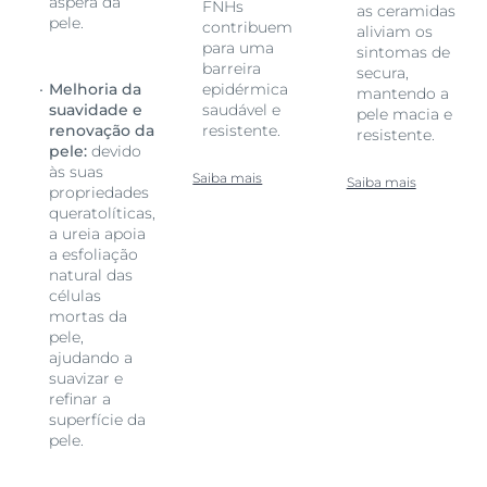
áspera da
FNHs
as ceramidas
pele.
contribuem
aliviam os
para uma
sintomas de
barreira
secura,
Melhoria da
epidérmica
mantendo a
suavidade e
saudável e
pele macia e
renovação da
resistente.
resistente.
pele:
devido
às suas
Saiba mais
Saiba mais
propriedades
queratolíticas,
a ureia apoia
a esfoliação
natural das
células
a.
mortas da
pele,
ajudando a
suavizar e
refinar a
superfície da
pele.