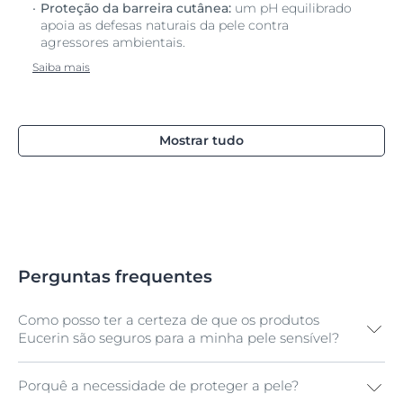
Proteção da barreira cutânea:
um pH equilibrado
apoia as defesas naturais da pele contra
agressores ambientais.
Saiba mais
Mostrar tudo
Perguntas frequentes
Como posso ter a certeza de que os produtos
Eucerin são seguros para a minha pele sensível?
Porquê a necessidade de proteger a pele?
Todos os produtos Eucerin pH5 foram especificamente