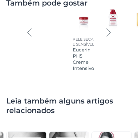
Também pode gostar
secas e sensíveis.
PELE SECA
E SENSÍVEL
Eucerin
PH5
Creme
Intensivo
Leia também alguns artigos
relacionados