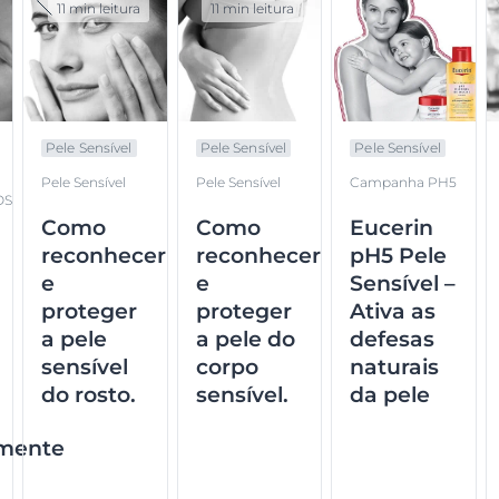
11 min leitura
11 min leitura
Pele Sensível
Pele Sensível
Pele Sensível
Pele Sensível
Pele Sensível
Campanha PH5
OS
Como
Como
Eucerin
reconhecer
reconhecer
pH5 Pele
e
e
Sensível –
proteger
proteger
Ativa as
a pele
a pele do
defesas
sensível
corpo
naturais
do rosto.
sensível.
da pele
rmente