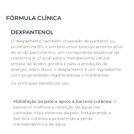
sensível
.
Estudos clínicos e dermatológicos comprovam a
muito boa
eficácia e tolerabilidade cutânea deste
FÓRMULA CLÍNICA
cuidado de limpeza corporal
para peles sensíveis,
incluindo em pessoas com
pele seca
ou até mesmo
DEXPANTENOL
problemática.
O dexpantenol, também chamado de pantenol ou
provitamina B5, é um precursor biologicamente ativo
do ácido pantoténico, um componente essencial da
coenzima A, crucial para o metabolismo celular,
síntese de ácidos gordos e para a produção de
energia. Além disso, o dexpantenol é um ingrediente
com propriedades regeneradoras e hidratantes.
Os principais benefícios são:
Hidratação da pele e apoio à barreira cutânea:
O
pantenol melhora a retenção de água nas
camadas mais externas da pele, fortalecendo a
barreira cutânea e prevenindo a perda
transepidérmica de água.