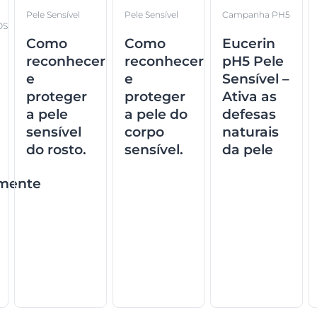
Pele Sensível
Pele Sensível
Campanha PH5
OS
Como
Como
Eucerin
reconhecer
reconhecer
pH5 Pele
e
e
Sensível –
proteger
proteger
Ativa as
a pele
a pele do
defesas
sensível
corpo
naturais
do rosto.
sensível.
da pele
rmente