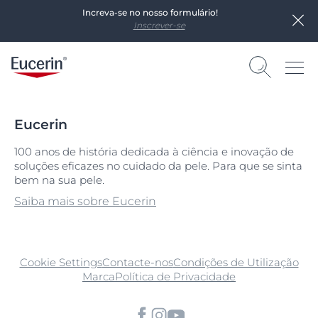
Increva-se no nosso formulário!
Inscrever-se
Eucerin
100 anos de história dedicada à ciência e inovação de
soluções eficazes no cuidado da pele. Para que se sinta
bem na sua pele.
Saiba mais sobre Eucerin
Cookie Settings
Contacte-nos
Condições de Utilização
Marca
Política de Privacidade