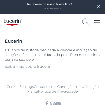
Increva-se no nosso formulário!
Inscrever-se
Eucerin
100 anos de história dedicada à ciência e inovação de
soluções eficazes no cuidado da pele. Para que se sinta
bem na sua pele.
Saiba mais sobre Eucerin
Cookie Settings
Contacte-nos
Condições de Utilização
Marca
Política de Privacidade