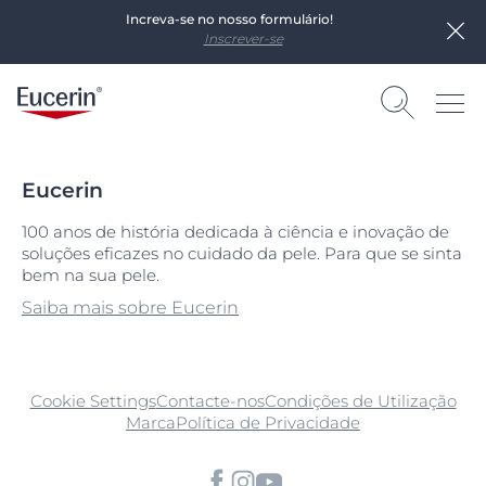
Increva-se no nosso formulário!
Inscrever-se
Eucerin
100 anos de história dedicada à ciência e inovação de
soluções eficazes no cuidado da pele. Para que se sinta
bem na sua pele.
Saiba mais sobre Eucerin
Cookie Settings
Contacte-nos
Condições de Utilização
Marca
Política de Privacidade