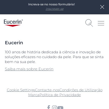
Increva-se no nosso formulário!
Inscrever-se
Eucerin
100 anos de história dedicada à ciência e inovação de
soluções eficazes no cuidado da pele. Para que se sinta
bem na sua pele.
Saiba mais sobre Eucerin
Cookie Settings
Contacte-nos
Condições de Utilização
Marca
Política de Privacidade