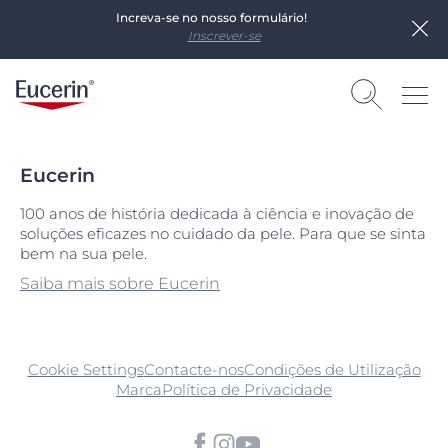
Increva-se no nosso formulário!
Inscrever-se
Eucerin
100 anos de história dedicada à ciência e inovação de
soluções eficazes no cuidado da pele. Para que se sinta
bem na sua pele.
Saiba mais sobre Eucerin
Cookie Settings
Contacte-nos
Condições de Utilização
Marca
Política de Privacidade