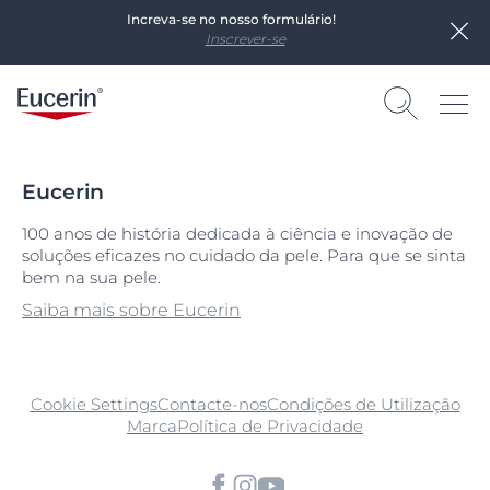
Increva-se no nosso formulário!
Inscrever-se
Eucerin
100 anos de história dedicada à ciência e inovação de
soluções eficazes no cuidado da pele. Para que se sinta
bem na sua pele.
Saiba mais sobre Eucerin
Cookie Settings
Contacte-nos
Condições de Utilização
Marca
Política de Privacidade