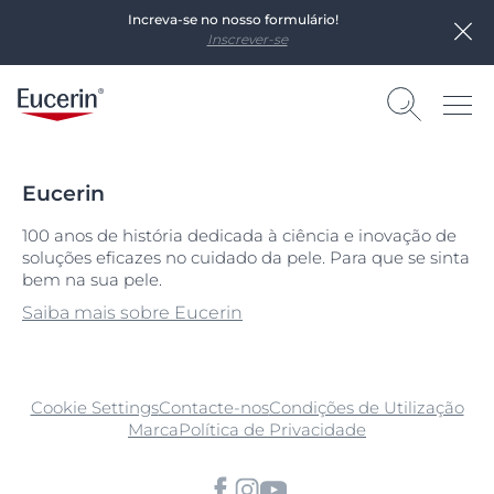
Increva-se no nosso formulário!
Inscrever-se
Eucerin
100 anos de história dedicada à ciência e inovação de
soluções eficazes no cuidado da pele. Para que se sinta
bem na sua pele.
Saiba mais sobre Eucerin
Cookie Settings
Contacte-nos
Condições de Utilização
Marca
Política de Privacidade