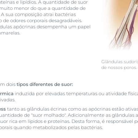
eínas e lipídios. A quantidade de suor
 muito menor do que a quantidade de
. A sua composição atrai bactérias
 de odores corporais desagradáveis.
ândulas apócrinas desempenha um papel
marelas.
Glândulas sudorí
de nossos poros.
em dois
tipos diferentes de suor:
érmica
induzida por elevadas temperaturas ou atividade física
ivadas.
ess
tanto as glândulas écrinas como as apócrinas estão ativas
ntidade de "suor molhado". Adicionalmente as glândulas
or rica em lípidos e proteínas. Desta forma, é responsável 
porais quando metabolizados pelas bactérias.