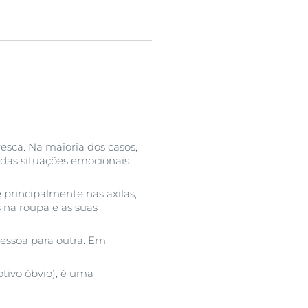
utos
esca. Na maioria dos casos,
adas situações emocionais.
 principalmente nas axilas,
 na roupa e as suas
essoa para outra. Em
tivo óbvio), é uma