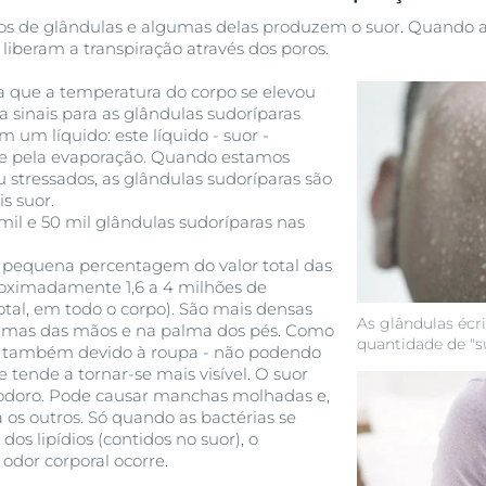
pos de glândulas e algumas delas produzem o suor. Quando a
liberam a transpiração através dos poros.
a que a temperatura do corpo se elevou
a sinais para as glândulas sudoríparas
 um líquido: este líquido - suor -
ele pela evaporação. Quando estamos
u stressados, as glândulas sudoríparas são
s suor.
il e 50 mil glândulas sudoríparas nas
 pequena percentagem do valor total das
roximadamente 1,6 a 4 milhões de
otal, em todo o corpo). São mais densas
As glândulas éc
almas das mãos e na palma dos pés. Como
quantidade de "s
" - também devido à roupa - não podendo
e tende a tornar-se mais visível. O suor
inodoro. Pode causar manchas molhadas e,
ra os outros. Só quando as bactérias se
os lipídios (contidos no suor), o
odor corporal ocorre.