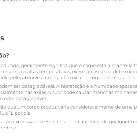
Ver Todos os Prod
as
ão?
oduzida, geralmente significa que o corpo está a mantê-la fr
resposta a altas temperaturas, exercício físico ou determin
ela pele, absorve a energia térmica do corpo e refresca-nos.
podem ser desagradáveis. A hidratação e a humidade aparece
ecialmente nas axilas, o suor pode causar manchas molhadas
m odor desagradável.
ção que um corpo produz varia consideravelmente de uma p
L a 1L por dia.
ração excessiva (excesso de suor na ausência de qualquer mo
idrose.