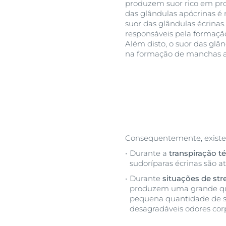
produzem suor rico em prot
das glândulas apócrinas é
suor das glândulas écrinas
responsáveis pela formação
Além disto, o suor das gl
na formação de manchas a
Consequentemente, exist
Durante a
transpiração t
sudoríparas écrinas são at
Durante
situações de str
produzem uma grande qua
pequena quantidade de su
desagradáveis odores cor