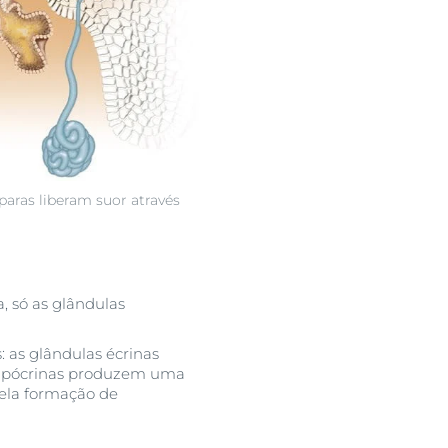
paras liberam suor através
, só as glândulas
: as glândulas écrinas
 apócrinas produzem uma
pela formação de