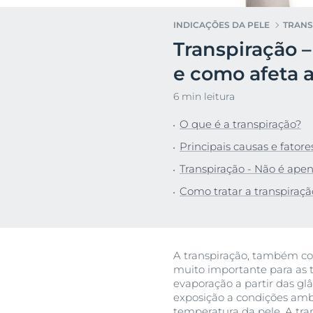
Pele muito se
Transpiração
INDICAÇÕES DA PELE
TRANS
Pele oleosa c
Transpiração –
acneica
Descu
Pele normal a
e como afeta 
Proteção Sola
6 min leitura
O que é a transpiração?
Principais causas e fator
Transpiração - Não é ape
Como tratar a transpiraçã
A transpiração, também co
muito importante para as t
evaporação a partir das glâ
exposição a condições amb
temperatura da pele. A tr