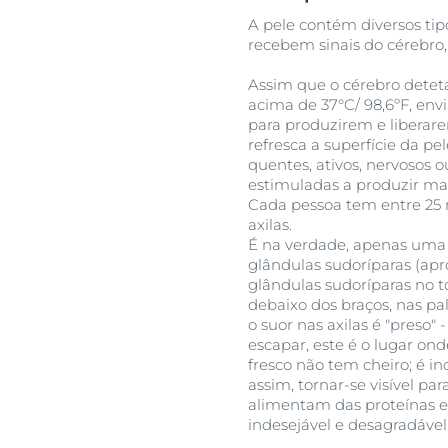
A pele contém diversos ti
recebem sinais do cérebro, 
Assim que o cérebro detet
acima de 37°C/ 98,6ºF, envi
para produzirem e liberarem
refresca a superfície da p
quentes, ativos, nervosos o
estimuladas a produzir mai
Cada pessoa tem entre 25 m
axilas.
É na verdade, apenas uma
glândulas sudoríparas (ap
glândulas sudoríparas no t
debaixo dos braços, nas p
o suor nas axilas é "preso
escapar, este é o lugar ond
fresco não tem cheiro; é 
assim, tornar-se visível pa
alimentam das proteínas e d
indesejável e desagradável 