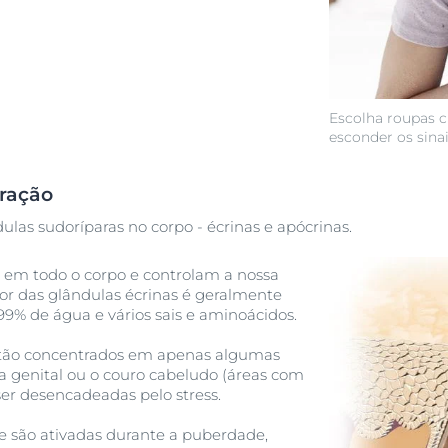
Escolha roupas cl
esconder os sinai
iração
ulas sudoríparas no corpo - écrinas e apócrinas.
 em todo o corpo e controlam a nossa
or das glândulas écrinas é geralmente
99% de água e vários sais e aminoácidos.
tão concentrados em apenas algumas
rea genital ou o couro cabeludo (áreas com
ser desencadeadas pelo stress.
e são ativadas durante a puberdade,