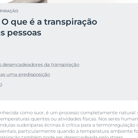
ca
Comprar agora
Eucerin pH5
PIRAÇÃO
om tendência
Hyaluron Filler - Todos os
 O que é a transpiração
produtos
Pele com Tendência Acneica
Pele oleosa
bra Anti-Pigment
 seca
as pessoas
Proteção solar
Pele com tendência acneica
r
DermoPure Clinical Sérum Triplo Efeito
Q10 Active
40 ml
Saiba mais
Urea Repair
5.0
1 Reviews
es desencadeadores da transpiração
Comprar agora
nas uma predisposição
o
Antirrugas
Primeiros sinais de envelhecimento
Hyaluron-Filler + 3x Effect Sérum Hydra Boost
30 ml
nhecida como suor, é um processo completamente natural: é
emperaturas quentes ou atividades físicas. Nos seres humano
Comprar agora
ndulas sudoríparas écrinas é crítica para a termorregulação 
ientais, particularmente quando a temperatura ambiente fo
anspiração também pode ser desencadeada pelo stress.