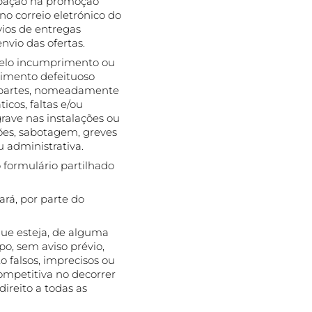
cipação na promoção
no correio eletrónico do
vios de entregas
nvio das ofertas.
pelo incumprimento ou
imento defeituoso
s partes, nomeadamente
cos, faltas e/ou
grave nas instalações ou
ões, sabotagem, greves
 administrativa.
 formulário partilhado
rá, por parte do
que esteja, de alguma
po, sem aviso prévio,
o falsos, imprecisos ou
ompetitiva no decorrer
ireito a todas as