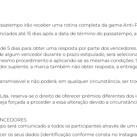
assatempo irão receber uma rotina completa da gama Anti-
nciados até 15 dias após a data de término do passatempo, 
 5 dias para obter uma resposta por parte dos vencedores.
e algum vencedor durante o prazo estipulado, será selecion
mesmo procedimento e aplicando-se as mesmas condições. S
or suplente, a marca também não obter resposta, a entreg
ransmissível e não poderá, em qualquer circunstância, ser tr
da. reserva-se o direito de oferecer prémios diferentes dos i
seja forçada a proceder a essa alteração devido a circunstânci
ENCEDORES
po será comunicado a todos os participantes através de um 
cer os seus dados (identificação conforme consta no Instagr