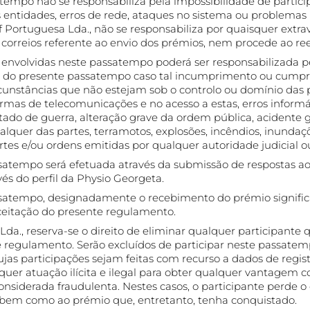
tempo não se responsabiliza pela impossibilidade de parti
s entidades, erros de rede, ataques no sistema ou problemas 
f Portuguesa Lda., não se responsabiliza por quaisquer extra
 correios referente ao envio dos prémios, nem procede ao ree
nvolvidas neste passatempo poderá ser responsabilizada 
 do presente passatempo caso tal incumprimento ou cumpr
rcunstâncias que não estejam sob o controlo ou domínio da
rmas de telecomunicações e no acesso a estas, erros informáti
stado de guerra, alteração grave da ordem pública, acidente 
quer das partes, terramotos, explosões, incêndios, inundaç
tes e/ou ordens emitidas por qualquer autoridade judicial ou
satempo será efetuada através da submissão de respostas ao
és do perfil da Physio Georgeta.
ssatempo, designadamente o recebimento do prémio significa
aceitação do presente regulamento.
Lda., reserva-se o direito de eliminar qualquer participante 
te regulamento. Serão excluídos de participar neste passatem
jas participações sejam feitas com recurso a dados de regist
quer atuação ilícita e ilegal para obter qualquer vantagem c
nsiderada fraudulenta. Nestes casos, o participante perde o d
, bem como ao prémio que, entretanto, tenha conquistado.