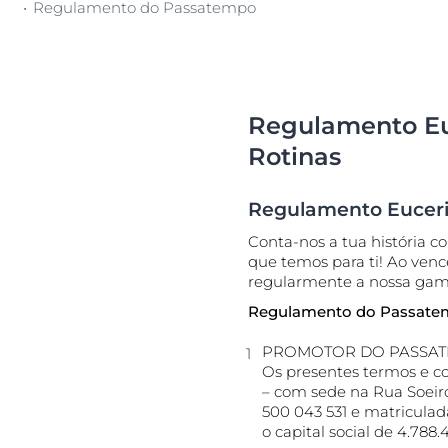
Regulamento do Passatempo
Pele muito se
Transpiração
Pele oleosa c
acneica
Descu
Pele normal a
Regulamento Eu
Proteção Sola
Rotinas
Regulamento Euceri
Conta-nos a tua história c
que temos para ti! Ao vence
regularmente a nossa gam
Regulamento do Passat
PROMOTOR DO PASSA
Os presentes termos e c
– com sede na Rua Soeiro
500 043 531 e matriculad
o capital social de 4.788.