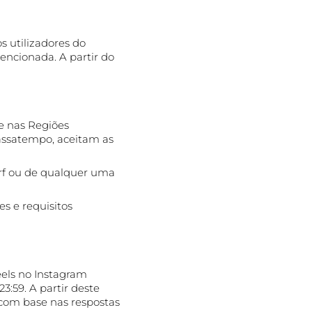
utos
s utilizadores do
encionada. A partir do
e nas Regiões
passatempo, aceitam as
orf ou de qualquer uma
s e requisitos
eels no Instagram
:59. A partir deste
 com base nas respostas