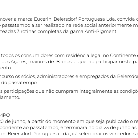
Ver Todos os Prod
over a marca Eucerin, Beiersdorf Portuguesa Lda. convida o
o passatempo a ser realizado na rede social anteriormente m
orteadas 3 rotinas completas da gama Anti-Pigment.
 todos os consumidores com residência legal no Continente 
os Açores, maiores de 18 anos, e que, ao participar neste 
ento.
ncurso os sócios, administradores e empregados da Beiersd
s do passatempo.
as participações que não cumpram integralmente as condiçõe
ulamento.
EMPO
a 20 de junho, a partir do momento em que seja publicado o r
ondente ao passatempo, e terminará no dia 23 de junho às 23
, Beiersdorf Portuguesa Lda., irá selecionar os vencedores