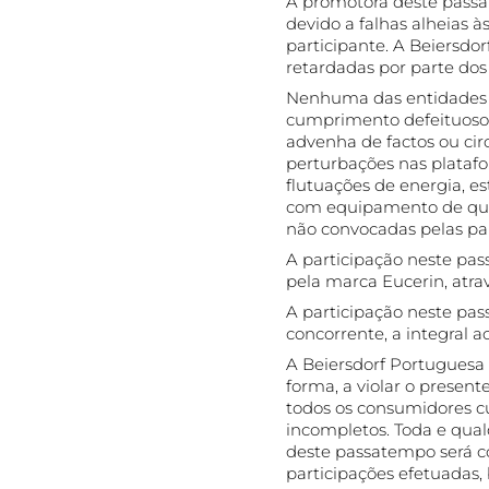
A promotora deste passa
devido a falhas alheias à
participante. A Beiersdor
retardadas por parte dos
Nenhuma das entidades e
cumprimento defeituoso
advenha de factos ou ci
perturbações nas platafo
flutuações de energia, e
com equipamento de qual
não convocadas pelas par
A participação neste pas
pela marca Eucerin, atrav
A participação neste pa
concorrente, a integral 
A Beiersdorf Portuguesa 
forma, a violar o presen
todos os consumidores cu
incompletos. Toda e qual
deste passatempo será co
participações efetuadas