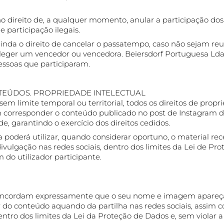
o direito de, a qualquer momento, anular a participação dos
participação ilegais.
inda o direito de cancelar o passatempo, caso não sejam reu
 eleger um vencedor ou vencedora. Beiersdorf Portuguesa Lda.
essoas que participaram.
EÚDOS. PROPRIEDADE INTELECTUAL
em limite temporal ou territorial, todos os direitos de propr
orresponder o conteúdo publicado no post de Instagram de
de, garantindo o exercício dos direitos cedidos.
 poderá utilizar, quando considerar oportuno, o material rec
ivulgação nas redes sociais, dentro dos limites da Lei de Pr
 do utilizador participante.
 concordam expressamente que o seu nome e imagem apareç
r do conteúdo aquando da partilha nas redes sociais, assim
tro dos limites da Lei da Proteção de Dados e, sem violar 