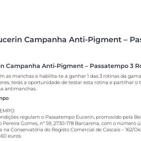
ca
Comprar agora
Eucerin pH5
om tendência
Hyaluron Filler - Todos os
produtos
Pele com Tendência Acneica
Pele oleosa
bra Anti-Pigment
 seca
Proteção solar
Pele com tendência acneica
cerin Campanha Anti-Pigment – Pa
r
DermoPure Clinical Sérum Triplo Efeito
Q10 Active
40 ml
Saiba mais
Urea Repair
5.0
1 Reviews
n Campanha Anti-Pigment – Passatempo 3 R
Comprar agora
om as manchas e habilita-te a ganhar 1 das 3 rotinas da gam
res, terás a oportunidade de testar esta rotina e partilhar o 
Antirrugas
a antimanchas.
empo
Primeiros sinais de envelhecimento
Hyaluron-Filler + 3x Effect Sérum Hydra Boost
TEMPO
30 ml
ondições regulam o Passatempo Eucerin, promovido pela Be
 Pereira Gomes, nº 59, 2730-178 Barcarena, com o número ún
Comprar agora
a na Conservatória do Registo Comercial de Cascais – 162/Oeir
460 euros.