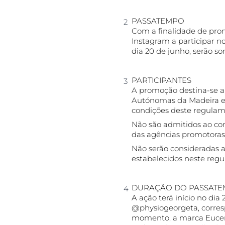
PASSATEMPO
Com a finalidade de prom
Instagram a participar n
dia 20 de junho, serão s
PARTICIPANTES
A promoção destina-se a
Autónomas da Madeira e d
condições deste regulam
Não são admitidos ao co
das agências promotora
Não serão consideradas 
estabelecidos neste reg
DURAÇÃO DO PASSAT
A ação terá início no di
@physiogeorgeta, corresp
momento, a marca Eucerin