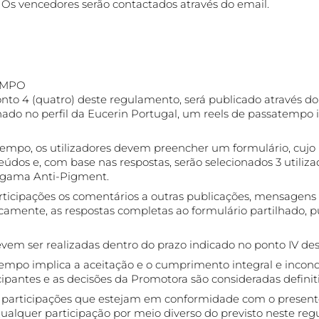
. Os vencedores serão contactados através do email.
EMPO
onto 4 (quatro) deste regulamento, será publicado através do
hado no perfil da Eucerin Portugal, um reels de passatempo 
tempo, os utilizadores devem preencher um formulário, cujo l
dos e, com base nas respostas, serão selecionados 3 utiliz
 gama Anti-Pigment.
ticipações os comentários a outras publicações, mensagens 
nicamente, as respostas completas ao formulário partilhado, 
evem ser realizadas dentro do prazo indicado no ponto IV de
empo implica a aceitação e o cumprimento integral e incond
ipantes e as decisões da Promotora são consideradas definiti
 participações que estejam em conformidade com o presen
ualquer participação por meio diverso do previsto neste re