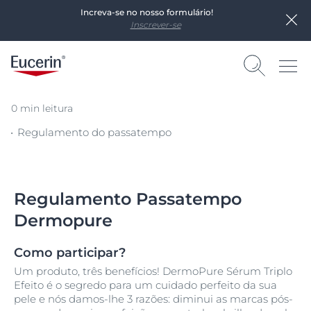
Increva-se no nosso formulário!
Inscrever-se
0 min leitura
Regulamento do passatempo
Regulamento Passatempo
Dermopure
Como participar?
Um produto, três benefícios! DermoPure Sérum Triplo
Efeito é o segredo para um cuidado perfeito da sua
pele e nós damos-lhe 3 razões: diminui as marcas pós-