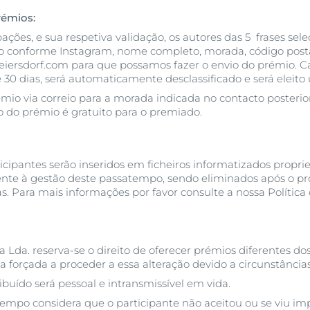
rémios:
ações, e sua respetiva validação, os autores das 5 frases sele
ão conforme Instagram, nome completo, morada, código postal
iersdorf.com para que possamos fazer o envio do prémio. C
30 dias, será automaticamente desclassificado e será eleit
mio via correio para a morada indicada no contacto posteri
io do prémio é gratuito para o premiado.
icipantes serão inseridos em ficheiros informatizados propri
nte à gestão deste passatempo, sendo eliminados após o pro
. Para mais informações por favor consulte a nossa Política 
 Lda. reserva-se o direito de oferecer prémios diferentes dos
ja forçada a proceder a essa alteração devido a circunstâncias
ibuído será pessoal e intransmissível em vida.
mpo considera que o participante não aceitou ou se viu imp