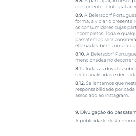
8.8.
A participação neste 
concorrente, a integral ac
8.9.
A Beiersdorf Portugues
forma, a violar o presente
os consumidores cujas part
incompletos. Toda e qualqu
passatempo será considerad
efetuadas, bem como ao pr
8.10.
A Beiersdorf Portugues
mencionadas no decorrer 
8.11.
Todas as dúvidas sobre
serão analisadas e decidi
8.12.
Salientamos que nest
responsabilidade por cada
associado ao Instagram.
9. Divulgação do passate
A publicidade desta promoç