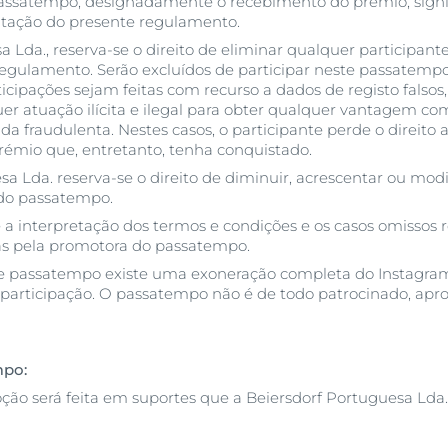
passatempo, designadamente o recebimento do prémio, signif
eitação do presente regulamento.
a Lda., reserva-se o direito de eliminar qualquer participant
 regulamento. Serão excluídos de participar neste passatempo
icipações sejam feitas com recurso a dados de registo falsos
er atuação ilícita e ilegal para obter qualquer vantagem co
a fraudulenta. Nestes casos, o participante perde o direito a
émio que, entretanto, tenha conquistado.
a Lda. reserva-se o direito de diminuir, acrescentar ou modi
do passatempo.
 a interpretação dos termos e condições e os casos omissos 
das pela promotora do passatempo.
e passatempo existe uma exoneração completa do Instagram
 participação. O passatempo não é de todo patrocinado, apr
mpo:
ão será feita em suportes que a Beiersdorf Portuguesa Lda.