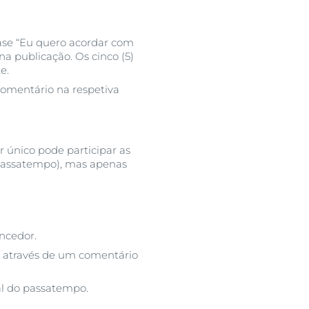
utos
ase “Eu quero acordar com
na publicação. Os cinco (5)
e.
comentário na respetiva
 único pode participar as
 passatempo), mas apenas
ncedor.
, através de um comentário
al do passatempo.