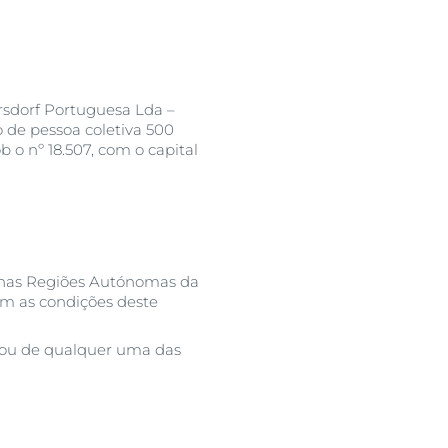
rsdorf Portuguesa Lda –
 de pessoa coletiva 500
 o nº 18.507, com o capital
e nas Regiões Autónomas da
am as condições deste
f ou de qualquer uma das