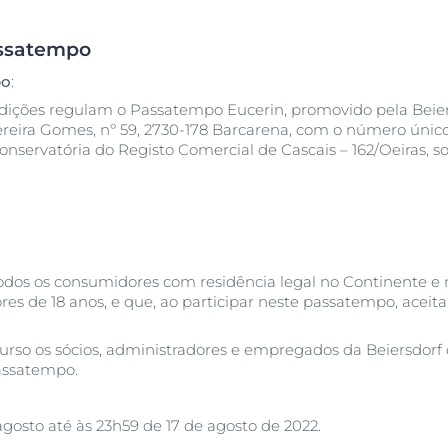
ca
Comprar agora
Eucerin pH5
om tendência
ssatempo
Hyaluron Filler - Todos os
produtos
po
:
Pele com Tendência Acneica
Pele oleosa
bra Anti-Pigment
 seca
dições regulam o Passatempo Eucerin, promovido pela Beie
Proteção solar
Pele com tendência acneica
reira Gomes, nº 59, 2730-178 Barcarena, com o número único
r
DermoPure Clinical Sérum Triplo Efeito
Q10 Active
nservatória do Registo Comercial de Cascais – 162/Oeiras, sob
40 ml
Saiba mais
Urea Repair
5.0
1 Reviews
Comprar agora
Antirrugas
odos os consumidores com residência legal no Continente 
res de 18 anos, e que, ao participar neste passatempo, aceit
Primeiros sinais de envelhecimento
Hyaluron-Filler + 3x Effect Sérum Hydra Boost
urso os sócios, administradores e empregados da Beiersdor
30 ml
assatempo.
Comprar agora
agosto até às 23h59 de 17 de agosto de 2022.