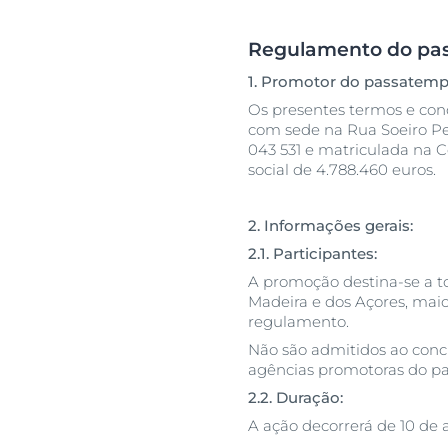
Pele muito se
Transpiração
Pele oleosa c
Regulamento do pa
acneica
1.
Promotor do passatem
Descu
Pele normal a
Os presentes termos e con
com sede na Rua Soeiro Pe
Proteção Sola
043 531 e matriculada na Co
social de 4.788.460 euros.
2. Informações gerais:
2.1. Participantes:
A promoção destina-se a t
Madeira e dos Açores, maio
regulamento.
Não são admitidos ao conc
agências promotoras do p
2.2. Duração:
A ação decorrerá de 10 de 