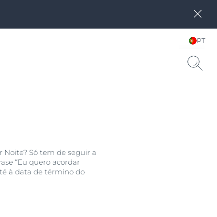
PT
Choose your Language &
Country
r Noite? Só tem de seguir a
rase “Eu quero acordar
té à data de término do