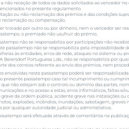
 a não receção de todos os dados solicitados ao vencedor no 
mencionados no presente regulamento.
eitação ou não-reclamação dos prémios e das condições sup
de reclamação ou compensação.
r trocado por outro ou por dinheiro, nem o vencedor ser res
ssatempo, o premiado não usufruir do prémio.
atempo não se responsabiliza por participações não recebi
te passatempo não se responsabiliza pela impossibilidade d
lheias às entidades, erros de rede, ataques no sistema ou p
 A Beiersdorf Portuguesa Lda., não se responsabiliza por qua
rte dos correios referente ao envio dos prémios, nem procede
 envolvidas neste passatempo poderá ser responsabilizad
o presente passatempo caso tal incumprimento ou cumpri
as que não estejam sob o controlo ou domínio das partes, 
nicações e no acesso a estas, erros informáticos, faltas e/o
ão grave da ordem pública, acidente grave nas instalações 
motos, explosões, incêndios, inundações, sabotagem, greves
s por qualquer autoridade judicial ou administrativa.
assatempo será efetuada através de comentários na publica