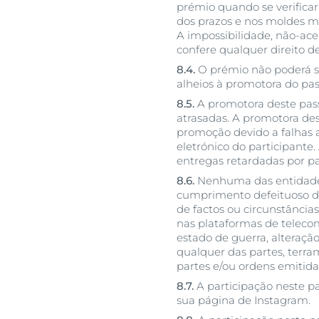
prémio quando se verificar
dos prazos e nos moldes 
A impossibilidade, não-ac
confere qualquer direito 
8.4.
O prémio não poderá se
alheios à promotora do pa
8.5.
A promotora deste pass
atrasadas. A promotora des
promoção devido a falhas a
eletrónico do participante.
entregas retardadas por pa
8.6.
Nenhuma das entidades
cumprimento defeituoso d
de factos ou circunstânci
nas plataformas de telecomu
estado de guerra, alteraç
qualquer das partes, terra
partes e/ou ordens emitida
8.7.
A participação neste p
sua página de Instagram.