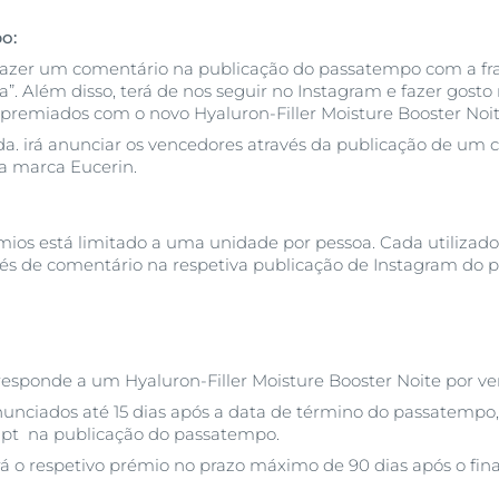
Ver Todos os Prod
o:
 fazer um comentário na publicação do passatempo com a fr
”. Além disso, terá de nos seguir no Instagram e fazer gosto 
premiados com o novo Hyaluron-Filler Moisture Booster Noit
a. irá anunciar os vencedores através da publicação de um 
a marca Eucerin.
s está limitado a uma unidade por pessoa. Cada utilizador
vés de comentário na respetiva publicação de Instagram do
esponde a um Hyaluron-Filler Moisture Booster Noite por ve
unciados até 15 dias após a data de término do passatempo
npt na publicação do passatempo.
 o respetivo prémio no prazo máximo de 90 dias após o fin