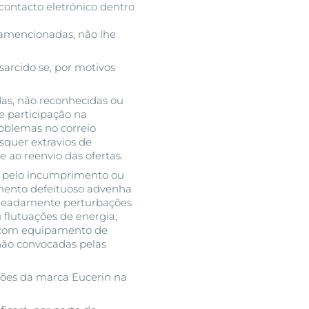
contacto eletrónico dentro
ramencionadas, não lhe
sarcido se, por motivos
das, não reconhecidas ou
e participação na
roblemas no correio
isquer extravios de
 ao reenvio das ofertas.
a pelo incumprimento ou
mento defeituoso advenha
nomeadamente perturbações
u flutuações de energia,
ou com equipamento de
 não convocadas pelas
ções da marca Eucerin na