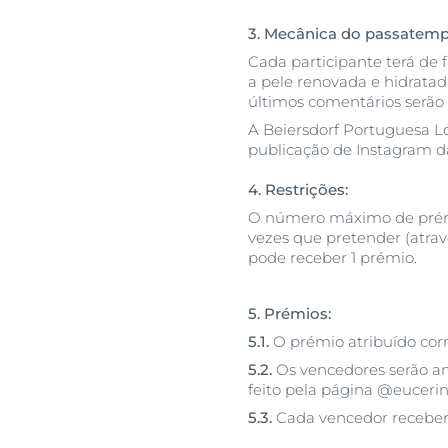
3. Mecânica do passatemp
Cada participante terá de
a pele renovada e hidratada
últimos comentários serão 
A Beiersdorf Portuguesa Ld
publicação de Instagram d
4. Restrições:
O número máximo de prémio
vezes que pretender (atra
pode receber 1 prémio.
5. Prémios:
5.1.
O prémio atribuído corr
5.2.
Os vencedores serão an
feito pela página @euceri
5.3.
Cada vencedor receberá