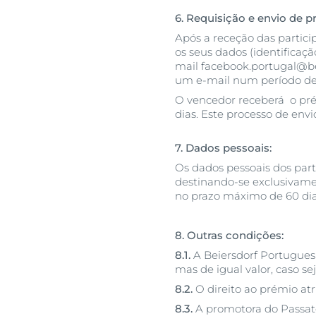
6. Requisição e envio de p
Após a receção das particip
os seus dados (identificaç
mail facebook.portugal@be
um e-mail num período de 
O vencedor receberá o pré
dias. Este processo de env
7. Dados pessoais:
Os dados pessoais dos part
destinando-se exclusivame
no prazo máximo de 60 dias
8. Outras condições:
8.1.
A Beiersdorf Portuguesa
mas de igual valor, caso se
8.2.
O direito ao prémio atr
8.3.
A promotora do Passate