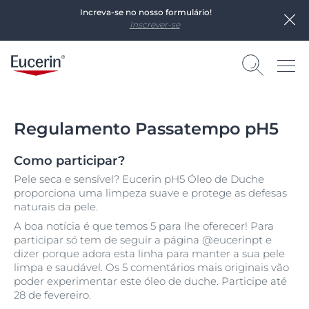
Increva-se no nosso formulário!
Inscrever-se
Regulamento Passatempo pH5
Como participar?
Pele seca e sensível? Eucerin pH5 Óleo de Duche
proporciona uma limpeza suave e protege as defesas
naturais da pele.
A boa notícia é que temos 5 para lhe oferecer! Para
participar só tem de seguir a página @eucerinpt e
dizer porque adora esta linha para manter a sua pele
limpa e saudável. Os 5 comentários mais originais vão
poder experimentar este óleo de duche. Participe até
28 de fevereiro.