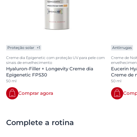
Proteção solar
+1
Antirrugas
Creme dia Epigenetic com proteção UV para pele com
Creme de Noite
sinais de envelhecimento
envelhecimen
Hyaluron-Filler + Longevity Creme dia
Eucerin Hya
Epigenetic FPS30
Creme de n
50 ml
50 ml
Comprar agora
Compr
Complete a rotina