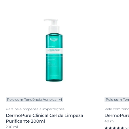
Pele com Tendência Acneica
+1
Pele com Ten
Para pele propensa a imperfeições
Pele com tend
DermoPure Clinical Gel de Limpeza
DermoPure 
Purificante 200ml
40 ml
200 ml
5.