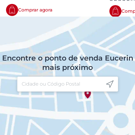
Comprar agora
Compr
Encontre o ponto de venda Eucerin
mais próximo