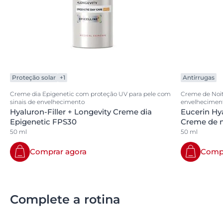
Proteção solar
+1
Antirrugas
Creme dia Epigenetic com proteção UV para pele com
Creme de Noite
sinais de envelhecimento
envelhecimen
Hyaluron-Filler + Longevity Creme dia
Eucerin Hya
Epigenetic FPS30
Creme de n
50 ml
50 ml
Comprar agora
Compr
Complete a rotina