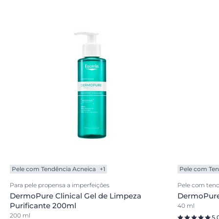
Pele com Tendência Acneica
+1
Pele com Ten
Para pele propensa a imperfeições
Pele com tend
DermoPure Clinical Gel de Limpeza
DermoPure 
Purificante 200ml
40 ml
200 ml
5.