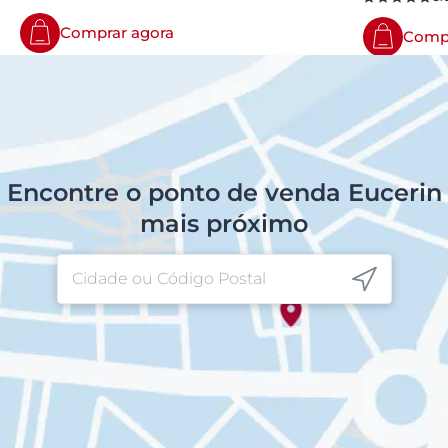
Comprar agora
Compr
Encontre o ponto de venda Eucerin
mais próximo