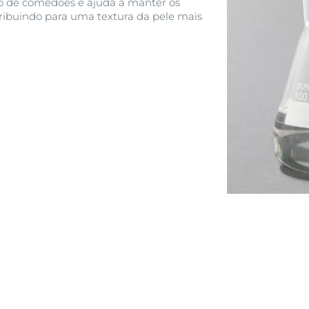
ão de comedões e ajuda a manter os
Ver Todos os Prod
tribuindo para uma textura da pele mais