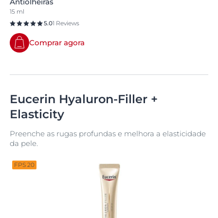
Antiolheiras
15 ml
5.0
1 Reviews
Comprar agora
Eucerin Hyaluron-Filler +
Elasticity
Preenche as rugas profundas e melhora a elasticidade
da pele.
FPS 20