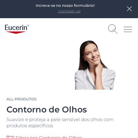
Increva-se no nosso formulário!
Inscrever-se
ALL PRODUTOS
Contorno de Olhos
Suavize e proteja a pele sensível dos olhos com
produtos específicos
Filtrar por Contorno de Olhos