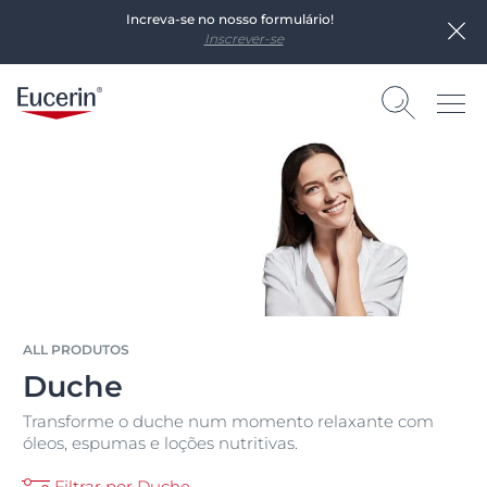
Increva-se no nosso formulário!
Inscrever-se
ALL PRODUTOS
Duche
Transforme o duche num momento relaxante com
óleos, espumas e loções nutritivas.
Filtrar por Duche