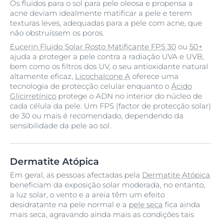
Os fluidos para o sol para pele oleosa e propensa a
acne deviam idealmente matificar a pele e terem
texturas leves, adequadas para a pele com acne, que
não obstruíssem os poros.
Eucerin Fluido Solar Rosto Matificante FPS 30
ou
50+
ajuda a proteger a pele contra a radiação UVA e UVB,
bem como os filtros dos UV, o seu antioxidante natural
altamente eficaz,
Licochalcone A
oferece uma
tecnologia de protecção celular enquanto o
Ácido
Glicirretínico
protege o ADN no interior do núcleo de
cada célula da pele. Um FPS (factor de protecção solar)
de 30 ou mais é recomendado, dependendo da
sensibilidade da pele ao sol.
Dermatite Atópica
Em geral, as pessoas afectadas pela
Dermatite Atópica
beneficiam da exposição solar moderada, no entanto,
a luz solar, o vento e a areia têm um efeito
desidratante na pele normal e a
pele seca
fica ainda
mais seca, agravando ainda mais as condições tais