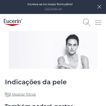
Increva-se no nosso formulário!
Inscrever-se
Indicações da pele
Mostrar filtros