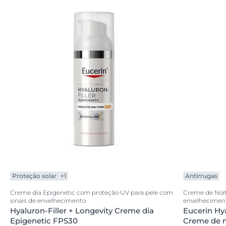
Proteção solar
+1
Antirrugas
Creme dia Epigenetic com proteção UV para pele com
Creme de Noite
sinais de envelhecimento
envelhecimen
Hyaluron-Filler + Longevity Creme dia
Eucerin Hya
Epigenetic FPS30
Creme de n