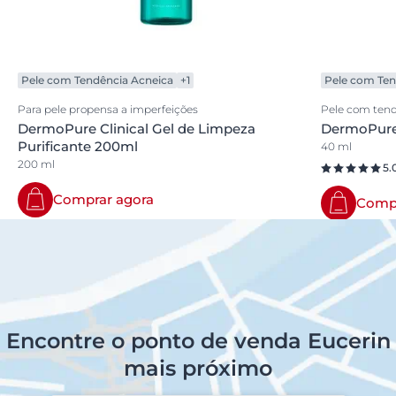
Pele com Tendência Acneica
+1
Pele com Ten
Para pele propensa a imperfeições
Pele com tend
DermoPure Clinical Gel de Limpeza
DermoPure 
Purificante 200ml
40 ml
200 ml
5.
Comprar agora
Compr
Encontre o ponto de venda Eucerin
mais próximo